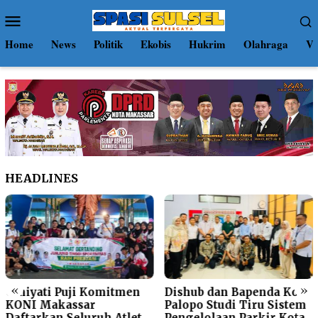
Loncat
Menu
ke
Mobile
konten
Home
News
Politik
Ekobis
Hukrim
Olahraga
Vi
HEADLINES
«
»
Umiyati Puji Komitmen
Dishub dan Bapenda Kota
KONI Makassar
Palopo Studi Tiru Sistem
Daftarkan Seluruh Atlet
Pengelolaan Parkir Kota