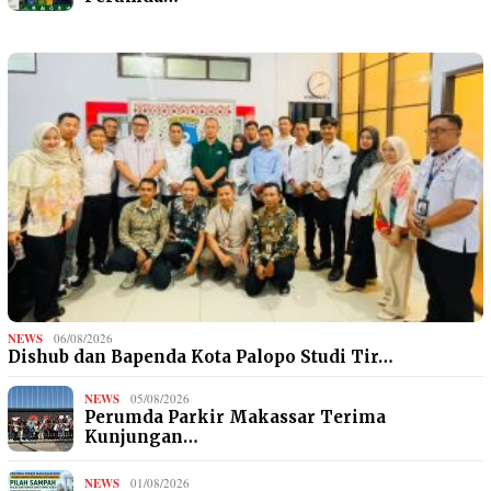
NEWS
06/08/2026
Dishub dan Bapenda Kota Palopo Studi Tir…
NEWS
05/08/2026
Perumda Parkir Makassar Terima
Kunjungan…
NEWS
01/08/2026