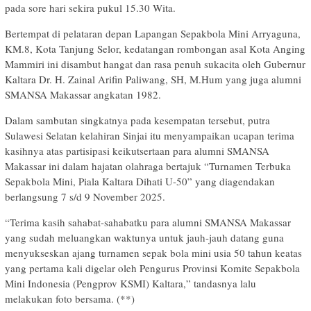
pada sore hari sekira pukul 15.30 Wita.
Bertempat di pelataran depan Lapangan Sepakbola Mini Arryaguna,
KM.8, Kota Tanjung Selor, kedatangan rombongan asal Kota Anging
Mammiri ini disambut hangat dan rasa penuh sukacita oleh Gubernur
Kaltara Dr. H. Zainal Arifin Paliwang, SH, M.Hum yang juga alumni
SMANSA Makassar angkatan 1982.
Dalam sambutan singkatnya pada kesempatan tersebut, putra
Sulawesi Selatan kelahiran Sinjai itu menyampaikan ucapan terima
kasihnya atas partisipasi keikutsertaan para alumni SMANSA
Makassar ini dalam hajatan olahraga bertajuk “Turnamen Terbuka
Sepakbola Mini, Piala Kaltara Dihati U-50” yang diagendakan
berlangsung 7 s/d 9 November 2025.
“Terima kasih sahabat-sahabatku para alumni SMANSA Makassar
yang sudah meluangkan waktunya untuk jauh-jauh datang guna
menyukseskan ajang turnamen sepak bola mini usia 50 tahun keatas
yang pertama kali digelar oleh Pengurus Provinsi Komite Sepakbola
Mini Indonesia (Pengprov KSMI) Kaltara,” tandasnya lalu
melakukan foto bersama. (**)