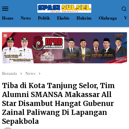
Loncat
Menu
ke
Mobile
konten
Home
News
Politik
Ekobis
Hukrim
Olahraga
Vi
Beranda
News
Tiba di Kota Tanjung Selor, Tim
Alumni SMANSA Makassar All
Star Disambut Hangat Gubenur
Zainal Paliwang Di Lapangan
Sepakbola