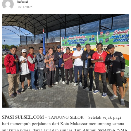
Redaksi
08/11/2025
SPASI SULSEL.COM
– TANJUNG SELOR _ Setelah sejak pagi
hari menempuh perjalanan dari Kota Makassar menumpang sarana
angkutan udara, darat, laut dan sungai, Tim Alumni SMANSA (SMA