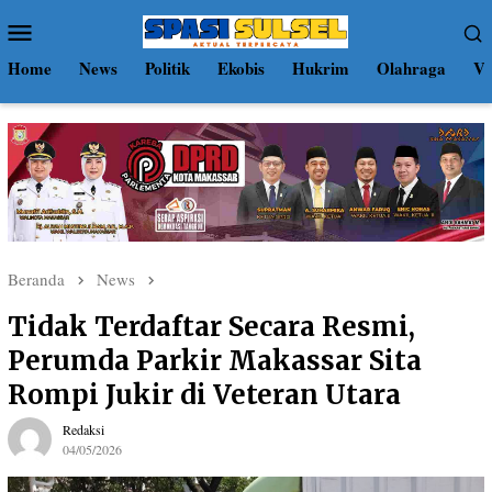
Loncat
Menu
ke
Mobile
konten
Home
News
Politik
Ekobis
Hukrim
Olahraga
Vi
Beranda
News
Tidak Terdaftar Secara Resmi,
Perumda Parkir Makassar Sita
Rompi Jukir di Veteran Utara
Redaksi
04/05/2026