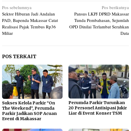
Navigasi
Pos sebelumnya
Pos berikutnya
Sektor Hiburan Jadi Andalan
Pansus LKPJ DPRD Makassar
pos
PAD, Bapenda Makassar Catat
Tunda Pembahasan, Sejumlah
Realisasi Pajak Tembus Rp36
OPD Dinilai Terlambat Serahkan
Miliar
Data
POS TERKAIT
Perumda Parkir Turunkan
Sukses Kelola Parkir “On
20 Personel Antisipasi Jukir
The Weekend”, Perumda
Liar di Event Konser TSM
Parkir Jadikan SOP Acuan
Event di Makassar