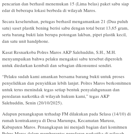
pencarian dan berhasil menemukan 15 (Lima belas) paket sabu siap
edar di beberapa lokasi berbeda di wilayah Maros.
Secara keseluruhan, petugas berhasil mengamankan 21 (Dua puluh
satu) saset plastik bening berisi sabu dengan total berat 13,65 gram,
serta barang bukti lain berupa potongan lakban, pipet plastik kecil,
dan satu unit handphone.
Kasat Resnarkoba Polres Maros AKP Salehuddin, S.H., M.H.
menyampaikan bahwa pelaku mengakui sabu tersebut diperoleh
untuk diedarkan kembali dan sebagian dikonsumsi sendiri.
“Pelaku sudah kami amankan bersama barang bukti untuk proses
penyelidikan dan penyidikan lebih lanjut. Polres Maros berkomitmen
untuk terus menindak tegas setiap bentuk penyalahgunaan dan
peredaran narkotika di wilayah hukum kami,” tegas AKP
Salehuddin, Senin (20/10/2025).
Adapun penangkapan terhadap FM dilakukan pada Selasa (14/10) di
rumah kontrakannya di Desa Marumpa, Kecamatan Marusu,
Kabupaten Maros. Penangkapan ini menjadi bagian dari komitmen
Polres Maros dalam memberantas peredaran narkotika di wilayah