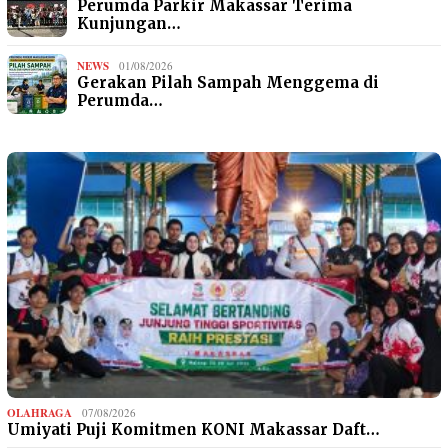
Perumda Parkir Makassar Terima
Kunjungan…
NEWS
01/08/2026
Gerakan Pilah Sampah Menggema di
Perumda…
OLAHRAGA
07/08/2026
Umiyati Puji Komitmen KONI Makassar Daft…