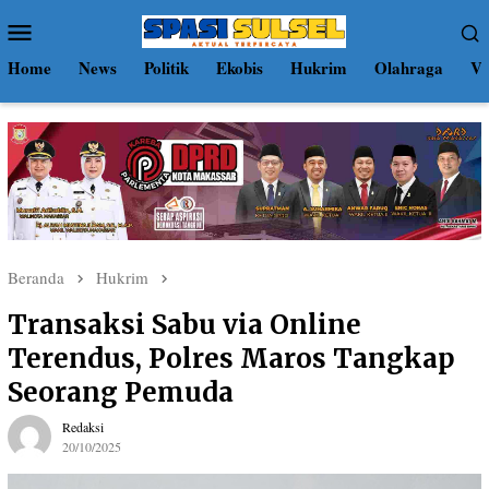
Loncat
Menu
ke
Mobile
konten
Home
News
Politik
Ekobis
Hukrim
Olahraga
Vi
Beranda
Hukrim
Transaksi Sabu via Online
Terendus, Polres Maros Tangkap
Seorang Pemuda
Redaksi
20/10/2025