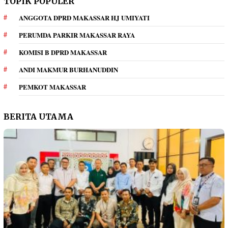
TOPIK POPULER
ANGGOTA DPRD MAKASSAR HJ UMIYATI
PERUMDA PARKIR MAKASSAR RAYA
KOMISI B DPRD MAKASSAR
ANDI MAKMUR BURHANUDDIN
PEMKOT MAKASSAR
BERITA UTAMA