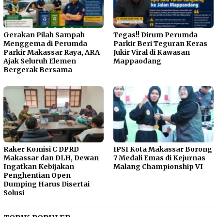
Gerakan Pilah Sampah
Tegas!! Dirum Perumda
Menggema di Perumda
Parkir Beri Teguran Keras
Parkir Makassar Raya, ARA
Jukir Viral di Kawasan
Ajak Seluruh Elemen
Mappaodang
Bergerak Bersama
Raker Komisi C DPRD
IPSI Kota Makassar Borong
Makassar dan DLH, Dewan
7 Medali Emas di Kejurnas
Ingatkan Kebijakan
Malang Championship VI
Penghentian Open
Dumping Harus Disertai
Solusi