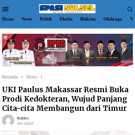
Loncat
Menu
ke
Mobile
konten
Home
News
Politik
Ekobis
Hukrim
Olahraga
Vi
Beranda
News
UKI Paulus Makassar Resmi Buka
Prodi Kedokteran, Wujud Panjang
Cita-cita Membangun dari Timur
Redaksi
05/11/2025