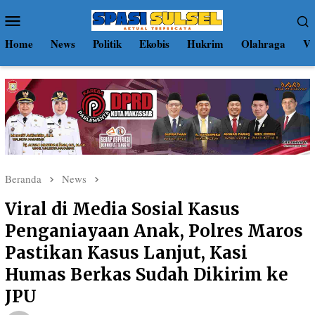
Loncat
Menu
ke
Mobile
konten
Home
News
Politik
Ekobis
Hukrim
Olahraga
Vi
Beranda
News
Viral di Media Sosial Kasus
Penganiayaan Anak, Polres Maros
Pastikan Kasus Lanjut, Kasi
Humas Berkas Sudah Dikirim ke
JPU