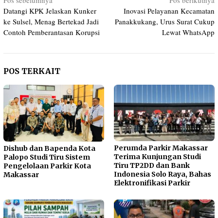
Navigasi
Pos sebelumnya
Pos berikutnya
Datangi KPK Jelaskan Kunker
Inovasi Pelayanan Kecamatan
pos
ke Sulsel, Menag Bertekad Jadi
Panakkukang, Urus Surat Cukup
Contoh Pemberantasan Korupsi
Lewat WhatsApp
POS TERKAIT
Perumda Parkir Makassar
Dishub dan Bapenda Kota
Terima Kunjungan Studi
Palopo Studi Tiru Sistem
Tiru TP2DD dan Bank
Pengelolaan Parkir Kota
Indonesia Solo Raya, Bahas
Makassar
Elektronifikasi Parkir