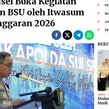
sel Buka Kegiatan
PE
n BSU oleh Itwasum
KO
nggaran 2026
A
P
BERI
NEWS
Dishu
Studi