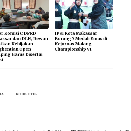
r Komisi C DPRD
IPSI Kota Makassar
assar dan DLH, Dewan
Borong 7 Medali Emas di
tkan Kebijakan
Kejurnas Malang
ghentian Open
Championship VI
ing Harus Disertai
si
IA
KODE ETIK
edaksi : Jl. Pampang Aswip 2 Blok 8 Phone : 085299997903 Email : spasisulsel@