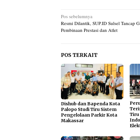
Navigasi
Pos sebelumnya
Resmi Dilantik, SUP.ID Sulsel Tancap G
pos
Pembinaan Prestasi dan Atlet
POS TERKAIT
Per
Dishub dan Bapenda Kota
Teri
Palopo Studi Tiru Sistem
Tiru
Pengelolaan Parkir Kota
Indo
Makassar
Elek