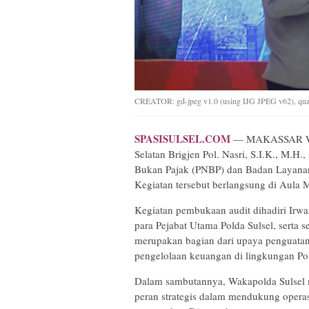
CREATOR: gd-jpeg v1.0 (using IJG JPEG v62), qual
SPASISULSEL.COM
— MAKASSAR Waki
Selatan Brigjen Pol. Nasri, S.I.K., M.
Bukan Pajak (PNBP) dan Badan Layana
Kegiatan tersebut berlangsung di Aula
Kegiatan pembukaan audit dihadiri Irwas
para Pejabat Utama Polda Sulsel, serta s
merupakan bagian dari upaya penguatan 
pengelolaan keuangan di lingkungan Po
Dalam sambutannya, Wakapolda Sulsel
peran strategis dalam mendukung operasi