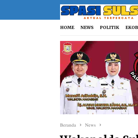
Loncat
ke
konten
HOME
NEWS
POLITIK
EKOB
Beranda
News