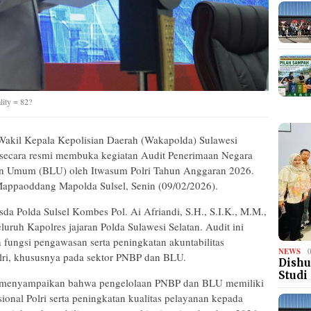
ity = 82?
l Kepala Kepolisian Daerah (Wakapolda) Sulawesi
H., secara resmi membuka kegiatan Audit Penerimaan Negara
n Umum (BLU) oleh Itwasum Polri Tahun Anggaran 2026.
 Mappaoddang Mapolda Sulsel, Senin (09/02/2026).
da Polda Sulsel Kombes Pol. Ai Afriandi, S.H., S.I.K., M.M.,
eluruh Kapolres jajaran Polda Sulawesi Selatan. Audit ini
fungsi pengawasan serta peningkatan akuntabilitas
NEWS
lri, khususnya pada sektor PNBP dan BLU.
Dishu
Studi
 menyampaikan bahwa pengelolaan PNBP dan BLU memiliki
onal Polri serta peningkatan kualitas pelayanan kepada