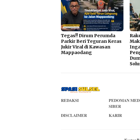
Tegas!! Dirum Perumda
Rake
Parkir Beri Teguran Keras
Mak
Jukir Viral di Kawasan
Inga
Mappaodang
Pen
Dump
Solu
REDAKSI
PEDOMAN MED
SIBER
DISCLAIMER
KARIR
Kantor R