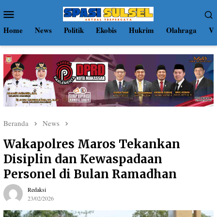
Loncat
Menu
ke
Mobile
konten
Home
News
Politik
Ekobis
Hukrim
Olahraga
Vi
Beranda
News
Wakapolres Maros Tekankan
Disiplin dan Kewaspadaan
Personel di Bulan Ramadhan
Redaksi
23/02/2026