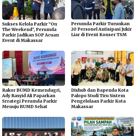
Perumda Parkir Turunkan
Sukses Kelola Parkir “On
20 Personel Antisipasi Jukir
The Weekend”, Perumda
Liar di Event Konser TSM
Parkir Jadikan SOP Acuan
Event di Makassar
Rakor BUMD Kemendagri,
Dishub dan Bapenda Kota
Ady Rasyid Ali Paparkan
Palopo Studi Tiru Sistem
Srrategi Perumda Parkir
Pengelolaan Parkir Kota
Menuju BUMD Sehat
Makassar