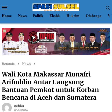
Loncat
Menu
ke
Mobile
konten
Home
News
Politik
Ekobis
Hukrim
Olahraga
Vi
Beranda
News
Wali Kota Makassar Munafri
Arifuddin Antar Langsung
Bantuan Pemkot untuk Korban
Bencana di Aceh dan Sumatera
Redaksi
06/01/2026