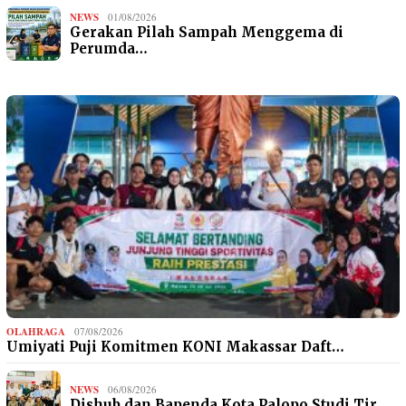
NEWS
01/08/2026
Gerakan Pilah Sampah Menggema di
Perumda…
OLAHRAGA
07/08/2026
Umiyati Puji Komitmen KONI Makassar Daft…
NEWS
06/08/2026
Dishub dan Bapenda Kota Palopo Studi Tir…