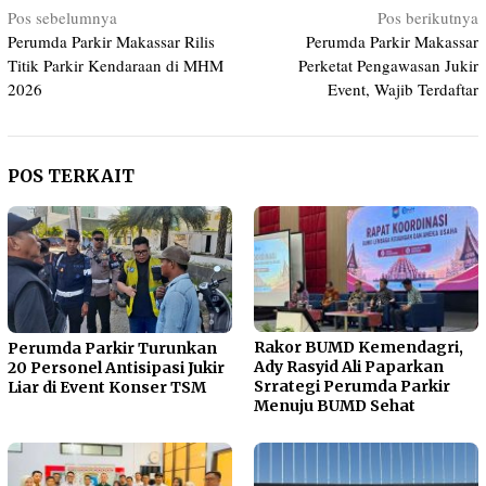
Navigasi
Pos sebelumnya
Pos berikutnya
Perumda Parkir Makassar Rilis
Perumda Parkir Makassar
pos
Titik Parkir Kendaraan di MHM
Perketat Pengawasan Jukir
2026
Event, Wajib Terdaftar
POS TERKAIT
Rakor BUMD Kemendagri,
Perumda Parkir Turunkan
Ady Rasyid Ali Paparkan
20 Personel Antisipasi Jukir
Srrategi Perumda Parkir
Liar di Event Konser TSM
Menuju BUMD Sehat