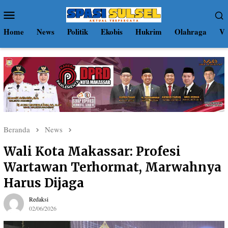
Loncat
Menu
ke
Mobile
konten
Home
News
Politik
Ekobis
Hukrim
Olahraga
Vi
Beranda
News
Wali Kota Makassar: Profesi
Wartawan Terhormat, Marwahnya
Harus Dijaga
Redaksi
02/06/2026