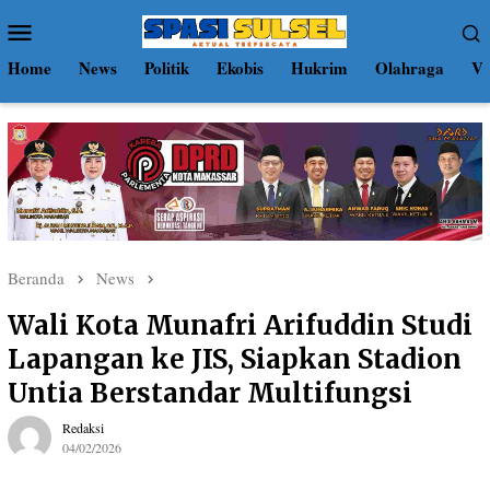
Loncat
Menu
ke
Mobile
konten
Home
News
Politik
Ekobis
Hukrim
Olahraga
Vi
Beranda
News
Wali Kota Munafri Arifuddin Studi
Lapangan ke JIS, Siapkan Stadion
Untia Berstandar Multifungsi
Redaksi
04/02/2026