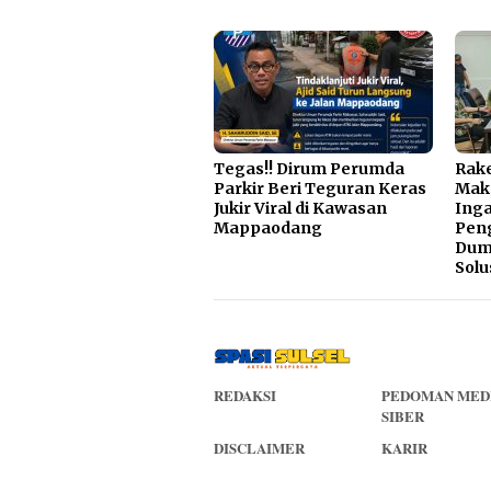
Tegas!! Dirum Perumda
Rake
Parkir Beri Teguran Keras
Mak
Jukir Viral di Kawasan
Inga
Mappaodang
Pen
Dump
Solu
REDAKSI
PEDOMAN MED
SIBER
DISCLAIMER
KARIR