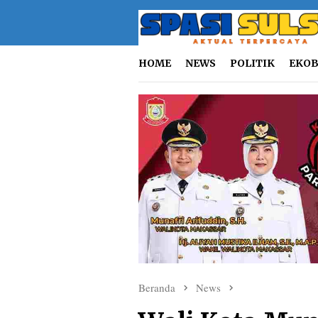
Loncat
ke
konten
HOME
NEWS
POLITIK
EKOB
Beranda
News