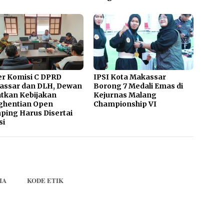
r Komisi C DPRD
IPSI Kota Makassar
assar dan DLH, Dewan
Borong 7 Medali Emas di
tkan Kebijakan
Kejurnas Malang
ghentian Open
Championship VI
ing Harus Disertai
si
IA
KODE ETIK