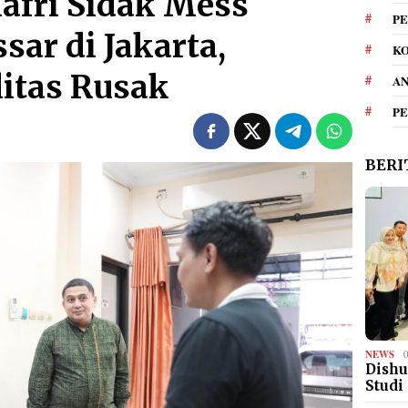
afri Sidak Mess
PE
ar di Jakarta,
KO
itas Rusak
A
P
BERI
NEWS
Dishu
Studi