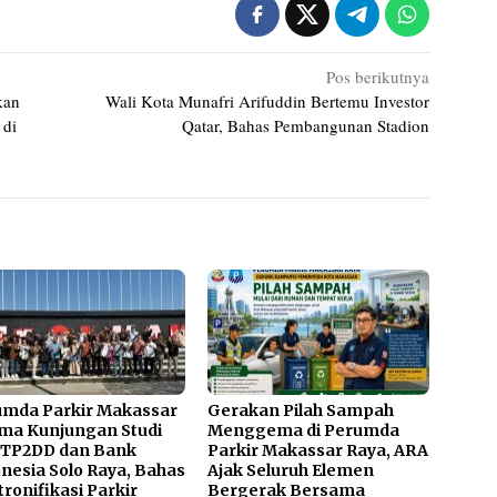
Pos berikutnya
kan
Wali Kota Munafri Arifuddin Bertemu Investor
 di
Qatar, Bahas Pembangunan Stadion
umda Parkir Makassar
Gerakan Pilah Sampah
ma Kunjungan Studi
Menggema di Perumda
 TP2DD dan Bank
Parkir Makassar Raya, ARA
nesia Solo Raya, Bahas
Ajak Seluruh Elemen
tronifikasi Parkir
Bergerak Bersama