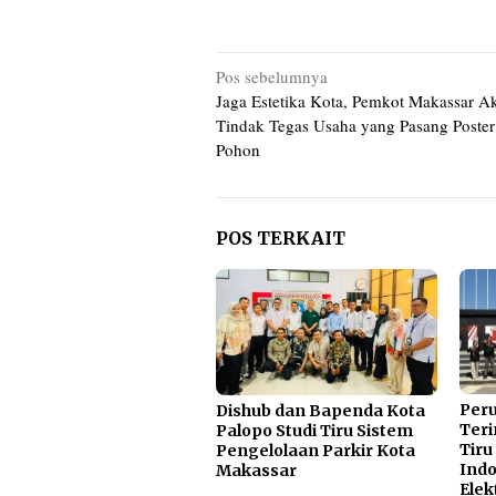
Navigasi
Pos sebelumnya
Jaga Estetika Kota, Pemkot Makassar A
pos
Tindak Tegas Usaha yang Pasang Poster
Pohon
POS TERKAIT
Per
Dishub dan Bapenda Kota
Teri
Palopo Studi Tiru Sistem
Tiru
Pengelolaan Parkir Kota
Indo
Makassar
Elek