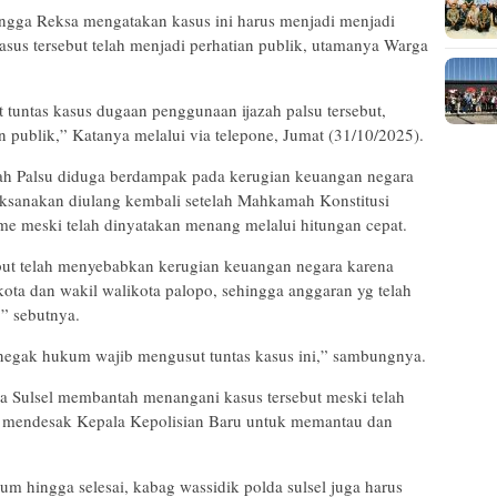
ngga Reksa mengatakan kasus ini harus menjadi menjadi
kasus tersebut telah menjadi perhatian publik, utamanya Warga
tuntas kasus dugaan penggunaan ijazah palsu tersebut,
an publik,” Katanya melalui via telepone, Jumat (31/10/2025).
zah Palsu diduga berdampak pada kerugian keuangan negara
aksanakan diulang kembali setelah Mahkamah Konstitusi
e meski telah dinyatakan menang melalui hitungan cepat.
ebut telah menyebabkan kerugian keuangan negara karena
kota dan wakil walikota palopo, sehingga anggaran yg telah
,” sebutnya.
enegak hukum wajib mengusut tuntas kasus ini,” sambungnya.
lda Sulsel membantah menangani kasus tersebut meski telah
a mendesak Kepala Kepolisian Baru untuk memantau dan
m hingga selesai, kabag wassidik polda sulsel juga harus