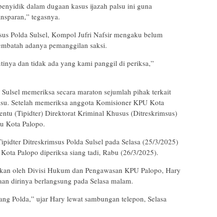
enyidik dalam dugaan kasus ijazah palsu ini guna
ansparan,” tegasnya.
imsus Polda Sulsel, Kompol Jufri Nafsir mengaku belum
membatah adanya pemanggilan saksi.
inya dan tidak ada yang kami panggil di periksa,”
 Sulsel memeriksa secara maraton sejumlah pihak terkait
palsu. Setelah memeriksa anggota Komisioner KPU Kota
entu (Tipidter) Direktorat Kriminal Khusus (Ditreskrimsus)
u Kota Palopo.
pidter Ditreskrimsus Polda Sulsel pada Selasa (25/3/2025)
ota Palopo diperiksa siang tadi, Rabu (26/3/2025).
rkan oleh Divisi Hukum dan Pengawasan KPU Palopo, Hary
aan dirinya berlangsung pada Selasa malam.
rang Polda,” ujar Hary lewat sambungan telepon, Selasa