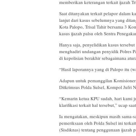
memberikan keterangan terkait ijazah Tri
Saat ditanyakan terkait pelapor dalam 
lanjut dari kasus sebelumnya yang dita
Kota Palopo, Trisal Tahir bersama 3 Ko
kasus ijazah palsu oleh Sentra Penega
Hanya saja, penyelidikan kasus tersebut
menghadiri undangan penyidik Polres 
di kepolisian berakhir sebagaimana atu
“Hasil laporannya yang di Palopo itu (wa
Adapun untuk pemanggilan Komisioner B
Ditkrimsus Polda Sulsel, Kompol Jufri Na
“Kemarin ketua KPU sudah, hari kami j
klarifikasi terkait hal tersebut,” ucap saat
Ia mengatakan, meskipun masih sama-sam
pemeriksaan oleh Polda Sulsel ini terk
(Sisdiknas) tentang penggunaan ijazah p