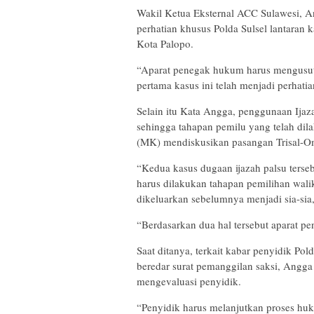
Wakil Ketua Eksternal ACC Sulawesi, A
perhatian khusus Polda Sulsel lantaran 
Kota Palopo.
“Aparat penegak hukum harus mengusut 
pertama kasus ini telah menjadi perhati
Selain itu Kata Angga, penggunaan Ija
sehingga tahapan pemilu yang telah dil
(MK) mendiskusikan pasangan Trisal-Om
“Kedua kasus dugaan ijazah palsu ters
harus dilakukan tahapan pemilihan wali
dikeluarkan sebelumnya menjadi sia-sia
“Berdasarkan dua hal tersebut aparat p
Saat ditanya, terkait kabar penyidik Po
beredar surat pemanggilan saksi, Angg
mengevaluasi penyidik.
“Penyidik harus melanjutkan proses huku