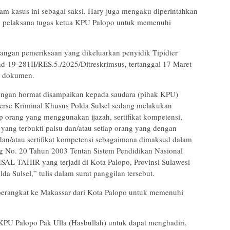
lam kasus ini sebagai saksi. Hary juga mengaku diperintahkan
u pelaksana tugas ketua KPU Palopo untuk memenuhi
angan pemeriksaan yang dikeluarkan penyidik Tipidter
d-19-281II/RES.5./2025/Ditreskrimsus, tertanggal 17 Maret
an dokumen.
engan hormat disampaikan kepada saudara (pihak KPU)
serse Kriminal Khusus Polda Sulsel sedang melakukan
p orang yang menggunakan ijazah, sertifikat kompetensi,
i yang terbukti palsu dan/atau setiap orang yang dengan
dan/atau sertifikat kompetensi sebagaimana dimaksud dalam
ng No. 20 Tahun 2003 Tentan Sistem Pendidikan Nasional
SAL TAHIR yang terjadi di Kota Palopo, Provinsi Sulawesi
a Sulsel,” tulis dalam surat panggilan tersebut.
y berangkat ke Makassar dari Kota Palopo untuk memenuhi
KPU Palopo Pak Ulla (Hasbullah) untuk dapat menghadiri,