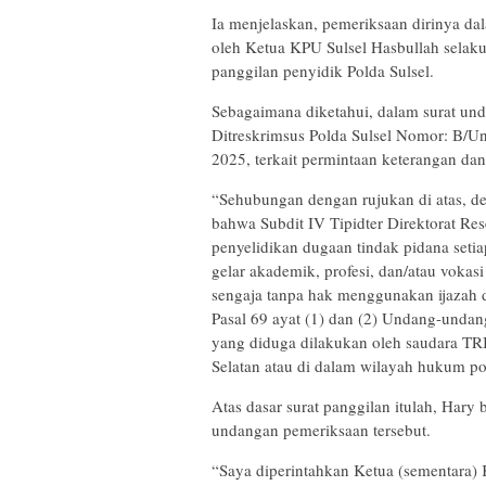
Ia menjelaskan, pemeriksaan dirinya da
oleh Ketua KPU Sulsel Hasbullah selak
panggilan penyidik Polda Sulsel.
Sebagaimana diketahui, dalam surat und
Ditreskrimsus Polda Sulsel Nomor: B/Un
2025, terkait permintaan keterangan d
“Sehubungan dengan rujukan di atas, d
bahwa Subdit IV Tipidter Direktorat Re
penyelidikan dugaan tindak pidana setia
gelar akademik, profesi, dan/atau vokas
sengaja tanpa hak menggunakan ijazah 
Pasal 69 ayat (1) dan (2) Undang-unda
yang diduga dilakukan oleh saudara TRI
Selatan atau di dalam wilayah hukum pold
Atas dasar surat panggilan itulah, Har
undangan pemeriksaan tersebut.
“Saya diperintahkan Ketua (sementara) 