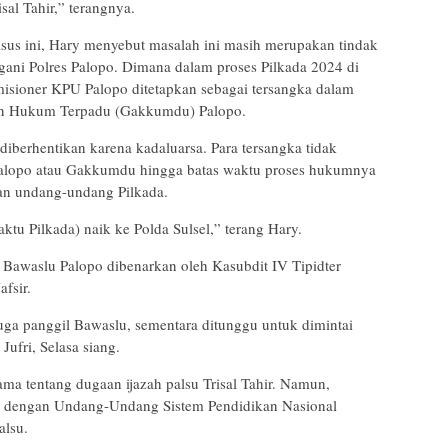
sal Tahir,” terangnya.
kasus ini, Hary menyebut masalah ini masih merupakan tindak
ngani Polres Palopo. Dimana dalam proses Pilkada 2024 di
misioner KPU Palopo ditetapkan sebagai tersangka dalam
kan Hukum Terpadu (Gakkumdu) Palopo.
 diberhentikan karena kadaluarsa. Para tersangka tidak
Palopo atau Gakkumdu hingga batas waktu proses hukumnya
ran undang-undang Pilkada.
ktu Pilkada) naik ke Polda Sulsel,” terang Hary.
awaslu Palopo dibenarkan oleh Kasubdit IV Tipidter
fsir.
uga panggil Bawaslu, sementara ditunggu untuk dimintai
 Jufri, Selasa siang.
a tentang dugaan ijazah palsu Trisal Tahir. Namun,
ait dengan Undang-Undang Sistem Pendidikan Nasional
alsu.