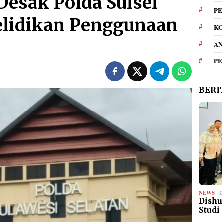
Desak Polda Sulsel
PE
elidikan Penggunaan
KO
A
P
BERI
NEWS
Dishu
Studi