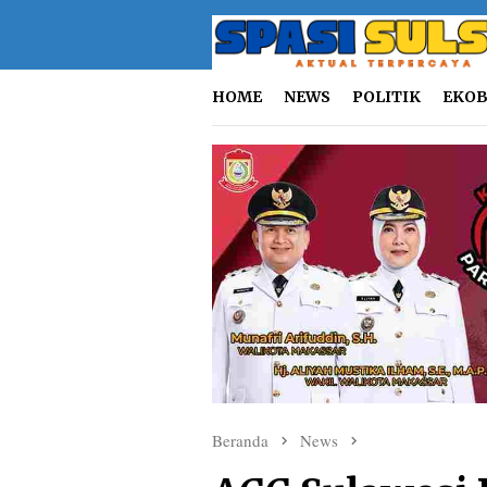
Loncat
ke
konten
HOME
NEWS
POLITIK
EKOB
Beranda
News