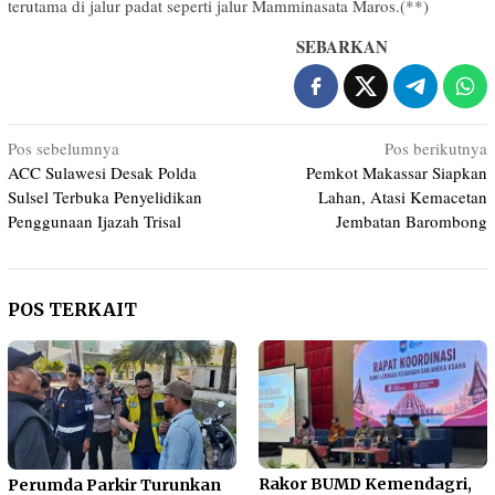
terutama di jalur padat seperti jalur Mamminasata Maros.(**)
SEBARKAN
Navigasi
Pos sebelumnya
Pos berikutnya
ACC Sulawesi Desak Polda
Pemkot Makassar Siapkan
pos
Sulsel Terbuka Penyelidikan
Lahan, Atasi Kemacetan
Penggunaan Ijazah Trisal
Jembatan Barombong
POS TERKAIT
Rakor BUMD Kemendagri,
Perumda Parkir Turunkan