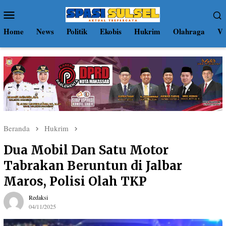
Loncat
Menu
ke
Mobile
konten
Home
News
Politik
Ekobis
Hukrim
Olahraga
Vi
Beranda
Hukrim
Dua Mobil Dan Satu Motor
Tabrakan Beruntun di Jalbar
Maros, Polisi Olah TKP
Redaksi
04/11/2025