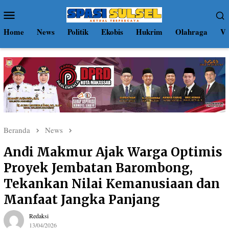
Loncat
Menu
ke
Mobile
konten
Home
News
Politik
Ekobis
Hukrim
Olahraga
Vi
Beranda
News
Andi Makmur Ajak Warga Optimis
Proyek Jembatan Barombong,
Tekankan Nilai Kemanusiaan dan
Manfaat Jangka Panjang
Redaksi
13/04/2026