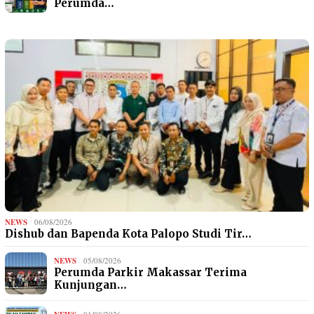
Perumda…
NEWS
06/08/2026
Dishub dan Bapenda Kota Palopo Studi Tir…
NEWS
05/08/2026
Perumda Parkir Makassar Terima
Kunjungan…