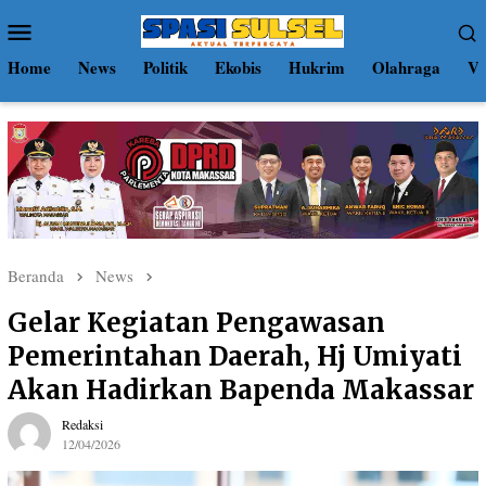
Loncat
Menu
ke
Mobile
konten
Home
News
Politik
Ekobis
Hukrim
Olahraga
Vi
Beranda
News
Gelar Kegiatan Pengawasan
Pemerintahan Daerah, Hj Umiyati
Akan Hadirkan Bapenda Makassar
Redaksi
12/04/2026