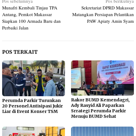
Navigasi
Pos sebelumnya
Pos berikutnya
Munafri Kembali Tinjau TPA
Sekretariat DPRD Makassar
pos
Antang, Pemkot Makassar
Matangkan Persiapan Pelantikan
Siapkan 100 Armada Baru dan
PAW Apiaty Amin Syam
Perbaiki Jalan
POS TERKAIT
Rakor BUMD Kemendagri,
Perumda Parkir Turunkan
Ady Rasyid Ali Paparkan
20 Personel Antisipasi Jukir
Srrategi Perumda Parkir
Liar di Event Konser TSM
Menuju BUMD Sehat