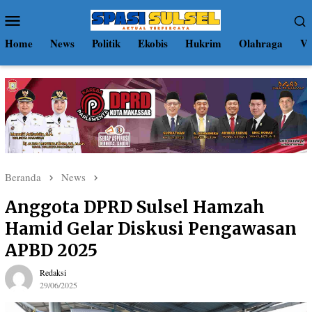
Loncat
Menu
ke
Mobile
konten
Home
News
Politik
Ekobis
Hukrim
Olahraga
Vi
Beranda
News
Anggota DPRD Sulsel Hamzah
Hamid Gelar Diskusi Pengawasan
APBD 2025
Redaksi
29/06/2025