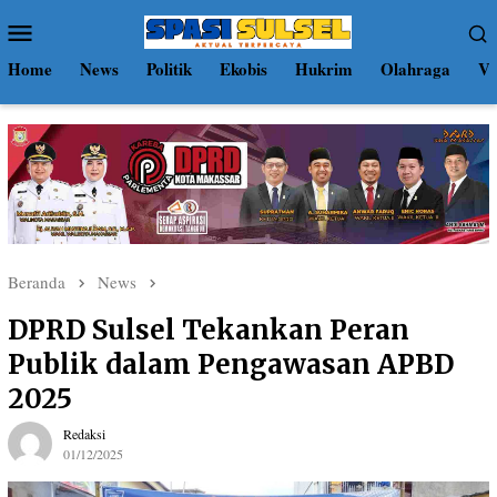
Loncat
Menu
ke
Mobile
konten
Home
News
Politik
Ekobis
Hukrim
Olahraga
Vi
Beranda
News
DPRD Sulsel Tekankan Peran
Publik dalam Pengawasan APBD
2025
Redaksi
01/12/2025