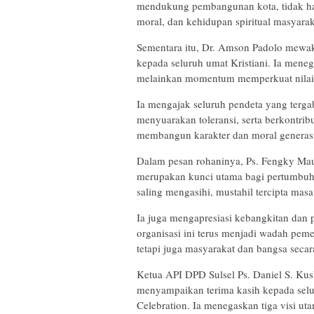
mendukung pembangunan kota, tidak hany
moral, dan kehidupan spiritual masyarak
Sementara itu, Dr. Amson Padolo mewak
kepada seluruh umat Kristiani. Ia mene
melainkan momentum memperkuat nilai ka
Ia mengajak seluruh pendeta yang terga
menyuarakan toleransi, serta berkontr
membangun karakter dan moral generasi
Dalam pesan rohaninya, Ps. Fengky Ma
merupakan kunci utama bagi pertumbuh
saling mengasihi, mustahil tercipta mas
Ia juga mengapresiasi kebangkitan dan 
organisasi ini terus menjadi wadah pem
tetapi juga masyarakat dan bangsa secar
Ketua API DPD Sulsel Ps. Daniel S. Ku
menyampaikan terima kasih kepada sel
Celebration. Ia menegaskan tiga visi 