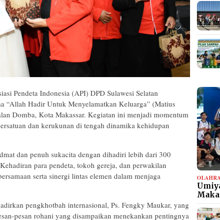
asi Pendeta Indonesia (API) DPD Sulawesi Selatan
ma “Allah Hadir Untuk Menyelamatkan Keluarga” (Matius
lan Domba, Kota Makassar. Kegiatan ini menjadi momentum
i persatuan dan kerukunan di tengah dinamika kehidupan
dmat dan penuh sukacita dengan dihadiri lebih dari 300
 Kehadiran para pendeta, tokoh gereja, dan perwakilan
rsamaan serta sinergi lintas elemen dalam menjaga
OLAHR
Umiya
Maka
adirkan pengkhotbah internasional, Ps. Fengky Maukar, yang
Pesan-pesan rohani yang disampaikan menekankan pentingnya