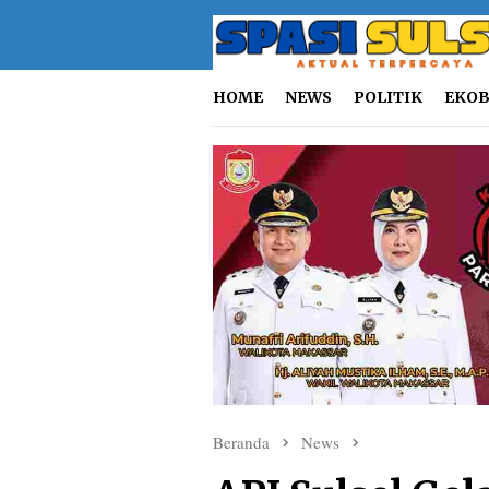
Loncat
ke
konten
HOME
NEWS
POLITIK
EKOB
Beranda
News