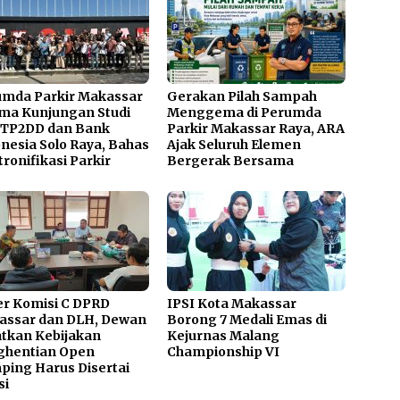
umda Parkir Makassar
Gerakan Pilah Sampah
ma Kunjungan Studi
Menggema di Perumda
 TP2DD dan Bank
Parkir Makassar Raya, ARA
nesia Solo Raya, Bahas
Ajak Seluruh Elemen
tronifikasi Parkir
Bergerak Bersama
r Komisi C DPRD
IPSI Kota Makassar
assar dan DLH, Dewan
Borong 7 Medali Emas di
tkan Kebijakan
Kejurnas Malang
ghentian Open
Championship VI
ing Harus Disertai
si