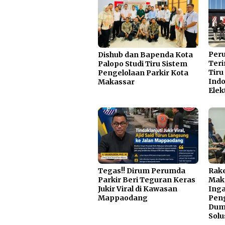
Per
Dishub dan Bapenda Kota
Teri
Palopo Studi Tiru Sistem
Tiru
Pengelolaan Parkir Kota
Indo
Makassar
Elek
Tegas!! Dirum Perumda
Rake
Parkir Beri Teguran Keras
Mak
Jukir Viral di Kawasan
Inga
Mappaodang
Pen
Dump
Solu