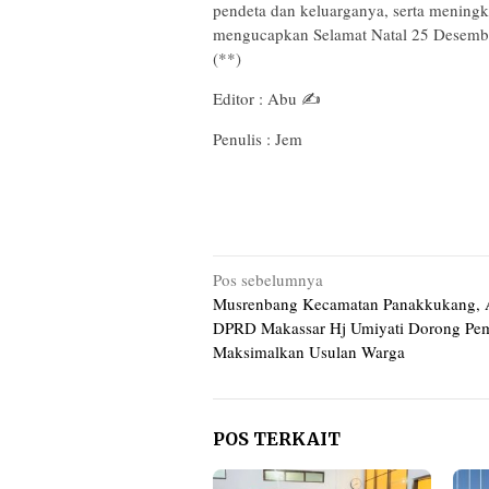
pendeta dan keluarganya, serta meningk
mengucapkan Selamat Natal 25 Desembe
(**)
Editor : Abu ✍️
Penulis : Jem
Navigasi
Pos sebelumnya
Musrenbang Kecamatan Panakkukang, 
pos
DPRD Makassar Hj Umiyati Dorong Pe
Maksimalkan Usulan Warga
POS TERKAIT