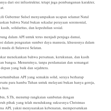
a dari sisi infrastruktur, tetapi juga pembangunan karakter,
at.
ili Gubernur Sulsel menyampaikan ucapan selamat Natal
gaskan bahwa Natal bukan sekadar perayaan seremonial,
sih, solidaritas, dan kepedulian sosial.
bung dalam API untuk terus menjadi penjaga damai,
ibusi dalam penguatan sumber daya manusia, khususnya dalam
 muda di Sulawesi Selatan.
ukar menekankan bahwa persatuan, kerukunan, dan kasih
an bangsa. Menurutnya, tanpa perdamaian dan semangat
a depan yang baik dan sejahtera.
pertumbuhan API yang semakin solid, seraya berharap
ersatu para hamba Tuhan untuk melayani bukan hanya gereja,
a luas.
sbin, S.Th, menutup rangkaian sambutan dengan
uruh pihak yang telah mendukung suksesnya Christmas
utama API, yakni menyuarakan kebenaran, mempersatukan