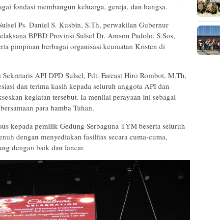
agai fondasi membangun keluarga, gereja, dan bangsa.
Sulsel Ps. Daniel S. Kusbin, S.Th, perwakilan Gubernur
Pelaksana BPBD Provinsi Sulsel Dr. Amson Padolo, S.Sos,
rta pimpinan berbagai organisasi keumatan Kristen di
a Sekretaris API DPD Sulsel, Pdt. Fareast Hiro Rombot, M.Th,
asi dan terima kasih kepada seluruh anggota API dan
seskan kegiatan tersebut. Ia menilai perayaan ini sebagai
ebersamaan para hamba Tuhan.
usus kepada pemilik Gedung Serbaguna TYM beserta seluruh
nuh dengan menyediakan fasilitas secara cuma-cuma,
ung dengan baik dan lancar.