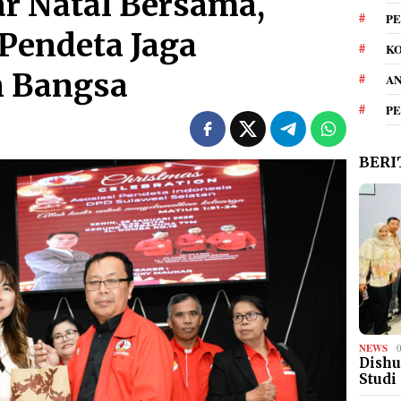
ar Natal Bersama,
PE
Pendeta Jaga
KO
 Bangsa
A
P
BERI
NEWS
Dishu
Studi