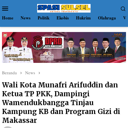
Loncat
Menu
ke
Mobile
konten
Home
News
Politik
Ekobis
Hukrim
Olahraga
Vi
Beranda
News
Wali Kota Munafri Arifuddin dan
Ketua TP PKK, Dampingi
Wamendukbangga Tinjau
Kampung KB dan Program Gizi di
Makassar