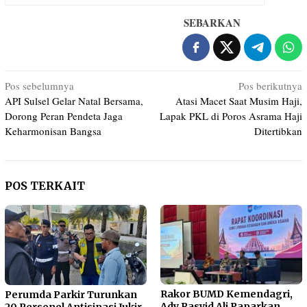
SEBARKAN
Navigasi
Pos sebelumnya
Pos berikutnya
API Sulsel Gelar Natal Bersama,
Atasi Macet Saat Musim Haji,
pos
Dorong Peran Pendeta Jaga
Lapak PKL di Poros Asrama Haji
Keharmonisan Bangsa
Ditertibkan
POS TERKAIT
Rakor BUMD Kemendagri,
Perumda Parkir Turunkan
Ady Rasyid Ali Paparkan