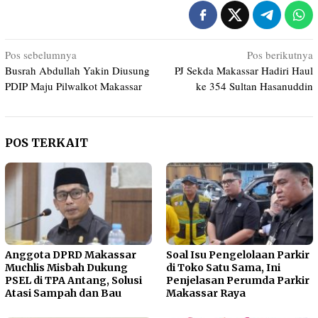
Navigasi
Pos sebelumnya
Pos berikutnya
Busrah Abdullah Yakin Diusung
PJ Sekda Makassar Hadiri Haul
pos
PDIP Maju Pilwalkot Makassar
ke 354 Sultan Hasanuddin
POS TERKAIT
Anggota DPRD Makassar
Soal Isu Pengelolaan Parkir
Muchlis Misbah Dukung
di Toko Satu Sama, Ini
PSEL di TPA Antang, Solusi
Penjelasan Perumda Parkir
Atasi Sampah dan Bau
Makassar Raya