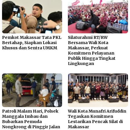
Pemkot Makassar Tata PKL
Silaturahmi RT/RW
Bertahap, Siapkan Lokasi
Bersama Wali Kota
Khusus dan Sentra UMKM
Makassar, Perkuat
Komitmen Pelayanan
Publik Hingga Tingkat
Lingkungan
Patroli Malam Hari, Polsek
Wali Kota Munafri Arifuddin
Manggala Imbau dan
Tegaskan Komitmen
Bubarkan Pemuda
Lestarikan Pencak Silat di
Nongkrong di Pinggir Jalan
Makassar