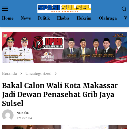
Loncat
Menu
ke
Mobile
konten
Home
News
Politik
Ekobis
Hukrim
Olahraga
Vi
Beranda
Uncategorized
Bakal Calon Wali Kota Makassar
Jadi Dewan Penasehat Grib Jaya
Sulsel
Na Kaka
12/06/2024