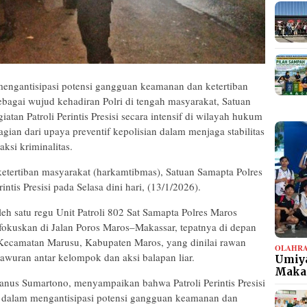
ngantisipasi potensi gangguan keamanan dan ketertiban
ebagai wujud kehadiran Polri di tengah masyarakat, Satuan
tan Patroli Perintis Presisi secara intensif di wilayah hukum
gian dari upaya preventif kepolisian dalam menjaga stabilitas
ksi kriminalitas.
etertiban masyarakat (harkamtibmas), Satuan Samapta Polres
ntis Presisi pada Selasa dini hari, (13/1/2026).
leh satu regu Unit Patroli 802 Sat Samapta Polres Maros
ifokuskan di Jalan Poros Maros–Makassar, tepatnya di depan
ecamatan Marusu, Kabupaten Maros, yang dinilai rawan
OLAHR
awuran antar kelompok dan aksi balapan liar.
Umiya
Maka
anus Sumartono, menyampaikan bahwa Patroli Perintis Presisi
n dalam mengantisipasi potensi gangguan keamanan dan