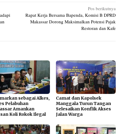
Pos berikutnya
Hadapi
Rapat Kerja Bersama Bapenda, Komisi B DPRD
pan
Makassar Dorong Maksimalkan Potensi Pajak
Restoran dan Kafe
markan sebagai Alkes,
Camat dan Kapolsek
es Pelabuhan
Manggala Turun Tangan
assar Amankan
Selesaikan Konflik Akses
san Koli Rokok Ilegal
Jalan Warga