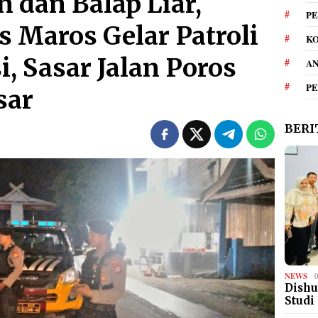
 dan Balap Liar,
PE
s Maros Gelar Patroli
KO
i, Sasar Jalan Poros
A
P
sar
BERI
NEWS
Dishu
Studi