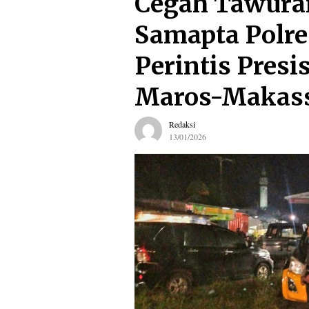
Cegah Tawuran
Samapta Polre
Perintis Presis
Maros-Makas
Redaksi
13/01/2026