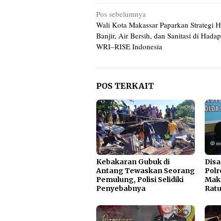
Navigasi
Pos sebelumnya
Wali Kota Makassar Paparkan Strategi 
pos
Banjir, Air Bersih, dan Sanitasi di Hada
WRI–RISE Indonesia
POS TERKAIT
Kebakaran Gubuk di
Disa
Antang Tewaskan Seorang
Polr
Pemulung, Polisi Selidiki
Mak
Penyebabnya
Ratu