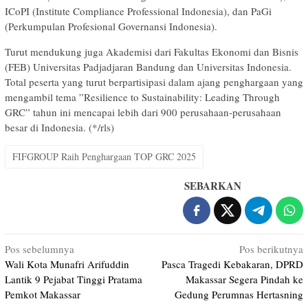
ICoPI (Institute Compliance Professional Indonesia), dan PaGi
(Perkumpulan Profesional Governansi Indonesia).
Turut mendukung juga Akademisi dari Fakultas Ekonomi dan Bisnis
(FEB) Universitas Padjadjaran Bandung dan Universitas Indonesia.
Total peserta yang turut berpartisipasi dalam ajang penghargaan yang
mengambil tema ”Resilience to Sustainability: Leading Through
GRC” tahun ini mencapai lebih dari 900 perusahaan-perusahaan
besar di Indonesia. (*/rls)
FIFGROUP Raih Penghargaan TOP GRC 2025
SEBARKAN
Navigasi
Pos sebelumnya
Pos berikutnya
Wali Kota Munafri Arifuddin
Pasca Tragedi Kebakaran, DPRD
pos
Lantik 9 Pejabat Tinggi Pratama
Makassar Segera Pindah ke
Pemkot Makassar
Gedung Perumnas Hertasning