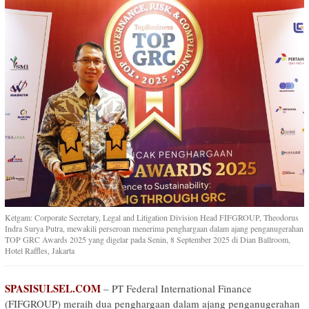
Ketgam: Corporate Secretary, Legal and Litigation Division Head FIFGROUP, Theodorus
Indra Surya Putra, mewakili perseroan menerima penghargaan dalam ajang penganugerahan
TOP GRC Awards 2025 yang digelar pada Senin, 8 September 2025 di Dian Ballroom,
Hotel Raffles, Jakarta
SPASISULSEL.COM
– PT Federal International Finance
(FIFGROUP) meraih dua penghargaan dalam ajang penganugerahan