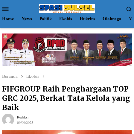
Loncat
Menu
ke
Mobile
konten
Home
News
Politik
Ekobis
Hukrim
Olahraga
Vi
Beranda
Ekobis
FIFGROUP Raih Penghargaan TOP
GRC 2025, Berkat Tata Kelola yang
Baik
Redaksi
09/09/2025