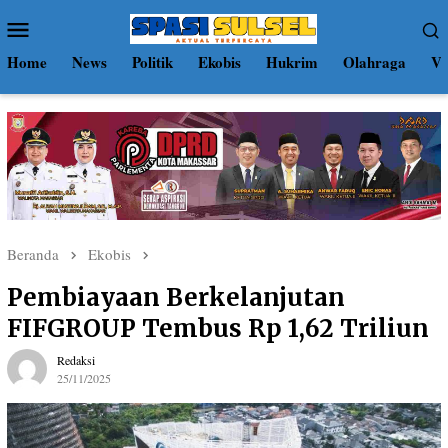
Loncat
Menu
ke
Mobile
konten
Home
News
Politik
Ekobis
Hukrim
Olahraga
Vi
Beranda
Ekobis
Pembiayaan Berkelanjutan
FIFGROUP Tembus Rp 1,62 Triliun
Redaksi
25/11/2025