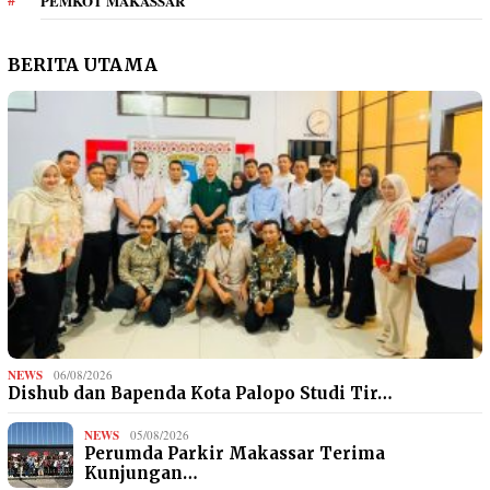
PEMKOT MAKASSAR
BERITA UTAMA
NEWS
06/08/2026
Dishub dan Bapenda Kota Palopo Studi Tir…
NEWS
05/08/2026
Perumda Parkir Makassar Terima
Kunjungan…