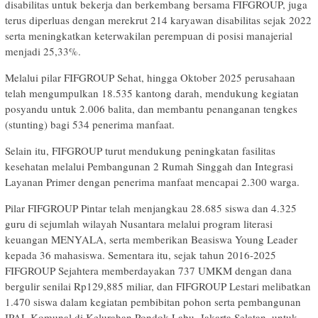
disabilitas untuk bekerja dan berkembang bersama FIFGROUP, juga
terus diperluas dengan merekrut 214 karyawan disabilitas sejak 2022
serta meningkatkan keterwakilan perempuan di posisi manajerial
menjadi 25,33%.
Melalui pilar FIFGROUP Sehat, hingga Oktober 2025 perusahaan
telah mengumpulkan 18.535 kantong darah, mendukung kegiatan
posyandu untuk 2.006 balita, dan membantu penanganan tengkes
(stunting) bagi 534 penerima manfaat.
Selain itu, FIFGROUP turut mendukung peningkatan fasilitas
kesehatan melalui Pembangunan 2 Rumah Singgah dan Integrasi
Layanan Primer dengan penerima manfaat mencapai 2.300 warga.
Pilar FIFGROUP Pintar telah menjangkau 28.685 siswa dan 4.325
guru di sejumlah wilayah Nusantara melalui program literasi
keuangan MENYALA, serta memberikan Beasiswa Young Leader
kepada 36 mahasiswa. Sementara itu, sejak tahun 2016-2025
FIFGROUP Sejahtera memberdayakan 737 UMKM dengan dana
bergulir senilai Rp129,885 miliar, dan FIFGROUP Lestari melibatkan
1.470 siswa dalam kegiatan pembibitan pohon serta pembangunan
IPAL Komunal di Kelurahan Pondok Labu, Jakarta Selatan, untuk