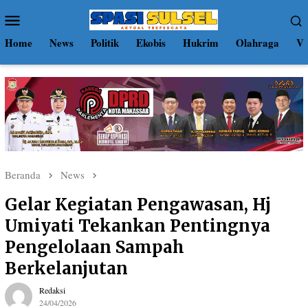
Loncat
Menu
ke
Mobile
konten
Home
News
Politik
Ekobis
Hukrim
Olahraga
Vi
Beranda
News
Gelar Kegiatan Pengawasan, Hj
Umiyati Tekankan Pentingnya
Pengelolaan Sampah
Berkelanjutan
Redaksi
24/04/2026