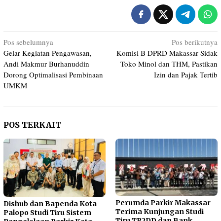
Navigasi
Pos sebelumnya
Pos berikutnya
Gelar Kegiatan Pengawasan,
Komisi B DPRD Makassar Sidak
pos
Andi Makmur Burhanuddin
Toko Minol dan THM, Pastikan
Dorong Optimalisasi Pembinaan
Izin dan Pajak Tertib
UMKM
POS TERKAIT
Perumda Parkir Makassar
Dishub dan Bapenda Kota
Terima Kunjungan Studi
Palopo Studi Tiru Sistem
Tiru TP2DD dan Bank