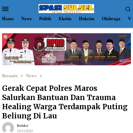
Loncat
Menu
ke
Mobile
konten
Home
News
Politik
Ekobis
Hukrim
Olahraga
Vi
Beranda
News
Gerak Cepat Polres Maros
Salurkan Bantuan Dan Trauma
Healing Warga Terdampak Puting
Beliung Di Lau
Redaksi
25/11/2025