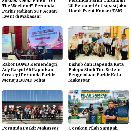
Perumda Parkir Turunkan
Sukses Kelola Parkir “On
20 Personel Antisipasi Jukir
The Weekend”, Perumda
Liar di Event Konser TSM
Parkir Jadikan SOP Acuan
Event di Makassar
Rakor BUMD Kemendagri,
Dishub dan Bapenda Kota
Ady Rasyid Ali Paparkan
Palopo Studi Tiru Sistem
Srrategi Perumda Parkir
Pengelolaan Parkir Kota
Menuju BUMD Sehat
Makassar
Perumda Parkir Makassar
Gerakan Pilah Sampah