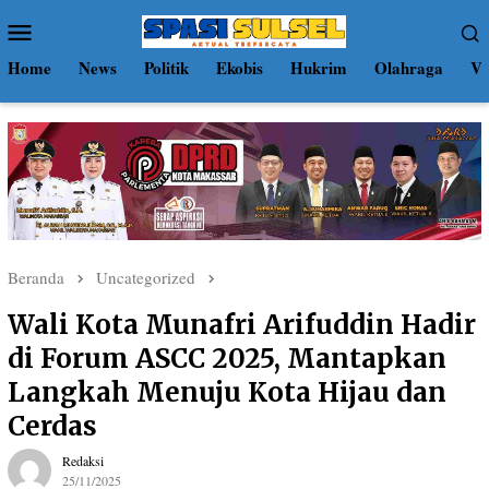
Loncat
Menu
ke
Mobile
konten
Home
News
Politik
Ekobis
Hukrim
Olahraga
Vi
Beranda
Uncategorized
Wali Kota Munafri Arifuddin Hadir
di Forum ASCC 2025, Mantapkan
Langkah Menuju Kota Hijau dan
Cerdas
Redaksi
25/11/2025