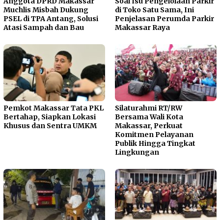
Anggota DPRD Makassar
Soal Isu Pengelolaan Parkir
Muchlis Misbah Dukung
di Toko Satu Sama, Ini
PSEL di TPA Antang, Solusi
Penjelasan Perumda Parkir
Atasi Sampah dan Bau
Makassar Raya
Pemkot Makassar Tata PKL
Silaturahmi RT/RW
Bertahap, Siapkan Lokasi
Bersama Wali Kota
Khusus dan Sentra UMKM
Makassar, Perkuat
Komitmen Pelayanan
Publik Hingga Tingkat
Lingkungan