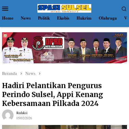
Loncat
Menu
ke
Mobile
konten
Home
News
Politik
Ekobis
Hukrim
Olahraga
Vi
Beranda
News
Hadiri Pelantikan Pengurus
Perindo Sulsel, Appi Kenang
Kebersamaan Pilkada 2024
Redaksi
05/02/2026