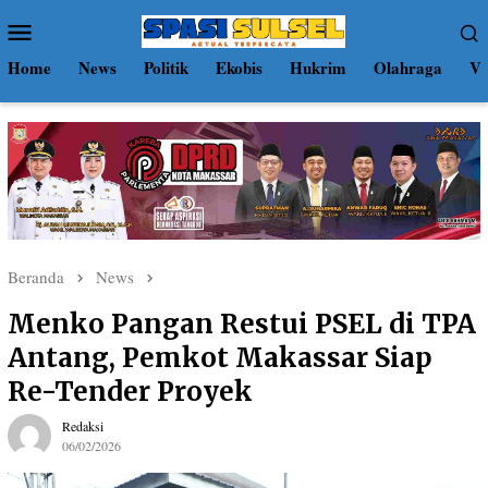
Loncat
Menu
ke
Mobile
konten
Home
News
Politik
Ekobis
Hukrim
Olahraga
Vi
Beranda
News
Menko Pangan Restui PSEL di TPA
Antang, Pemkot Makassar Siap
Re-Tender Proyek
Redaksi
06/02/2026