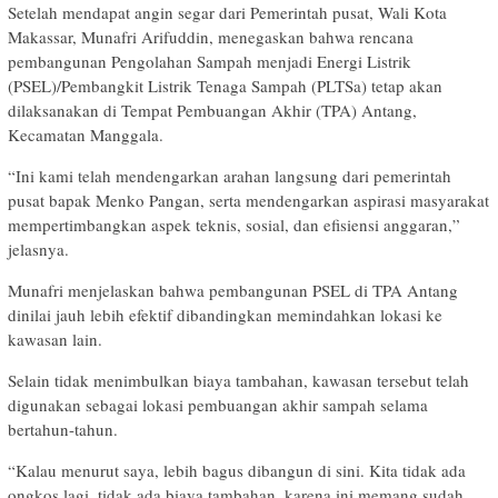
Setelah mendapat angin segar dari Pemerintah pusat, Wali Kota
Makassar, Munafri Arifuddin, menegaskan bahwa rencana
pembangunan Pengolahan Sampah menjadi Energi Listrik
(PSEL)/Pembangkit Listrik Tenaga Sampah (PLTSa) tetap akan
dilaksanakan di Tempat Pembuangan Akhir (TPA) Antang,
Kecamatan Manggala.
“Ini kami telah mendengarkan arahan langsung dari pemerintah
pusat bapak Menko Pangan, serta mendengarkan aspirasi masyarakat
mempertimbangkan aspek teknis, sosial, dan efisiensi anggaran,”
jelasnya.
Munafri menjelaskan bahwa pembangunan PSEL di TPA Antang
dinilai jauh lebih efektif dibandingkan memindahkan lokasi ke
kawasan lain.
Selain tidak menimbulkan biaya tambahan, kawasan tersebut telah
digunakan sebagai lokasi pembuangan akhir sampah selama
bertahun-tahun.
“Kalau menurut saya, lebih bagus dibangun di sini. Kita tidak ada
ongkos lagi, tidak ada biaya tambahan, karena ini memang sudah