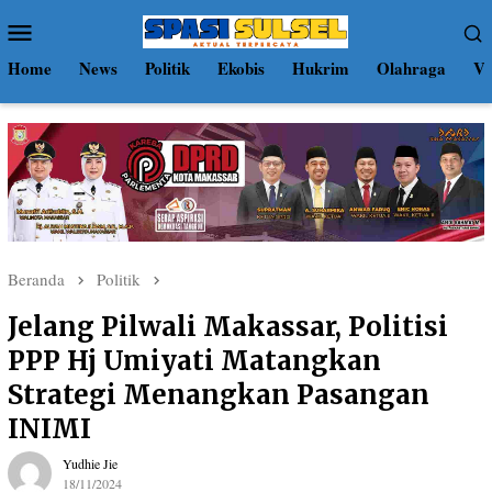
Loncat
Menu
ke
Mobile
konten
Home
News
Politik
Ekobis
Hukrim
Olahraga
Vi
Beranda
Politik
Jelang Pilwali Makassar, Politisi
PPP Hj Umiyati Matangkan
Strategi Menangkan Pasangan
INIMI
Yudhie Jie
18/11/2024