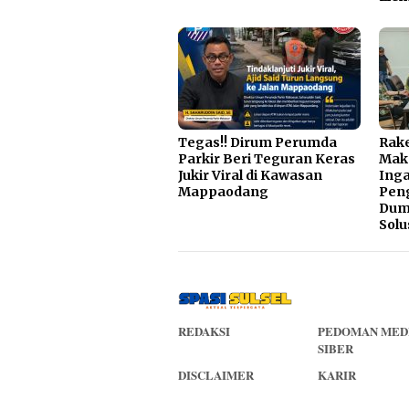
Tegas!! Dirum Perumda
Rake
Parkir Beri Teguran Keras
Mak
Jukir Viral di Kawasan
Inga
Mappaodang
Pen
Dump
Solu
REDAKSI
PEDOMAN MED
SIBER
DISCLAIMER
KARIR