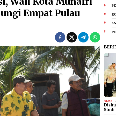
i, Wali Kota Munafri
PE
jungi Empat Pulau
KO
A
P
BERI
NEWS
Dishu
Studi