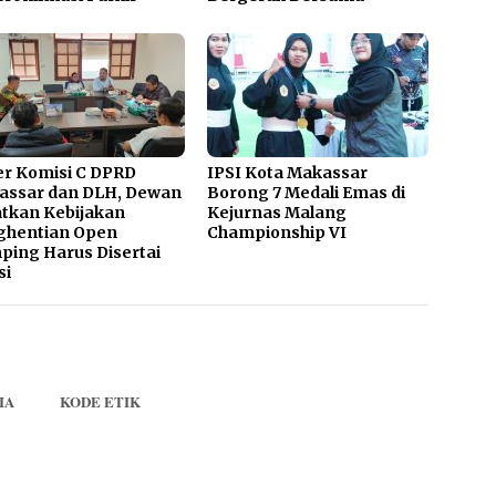
r Komisi C DPRD
IPSI Kota Makassar
assar dan DLH, Dewan
Borong 7 Medali Emas di
tkan Kebijakan
Kejurnas Malang
ghentian Open
Championship VI
ing Harus Disertai
si
IA
KODE ETIK