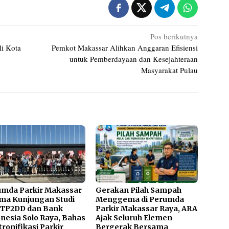
Pos berikutnya
li Kota
Pemkot Makassar Alihkan Anggaran Efisiensi
untuk Pemberdayaan dan Kesejahteraan
Masyarakat Pulau
umda Parkir Makassar
Gerakan Pilah Sampah
ma Kunjungan Studi
Menggema di Perumda
 TP2DD dan Bank
Parkir Makassar Raya, ARA
nesia Solo Raya, Bahas
Ajak Seluruh Elemen
tronifikasi Parkir
Bergerak Bersama