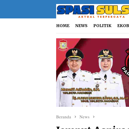
Loncat
ke
konten
HOME
NEWS
POLITIK
EKOB
Beranda
News