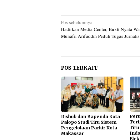
Navigasi
Pos sebelumnya
Hadirkan Media Center, Bukti Nyata Wa
pos
Munafri Arifuddin Peduli Tugas Jurnalis
POS TERKAIT
Per
Dishub dan Bapenda Kota
Teri
Palopo Studi Tiru Sistem
Tiru
Pengelolaan Parkir Kota
Indo
Makassar
Elek