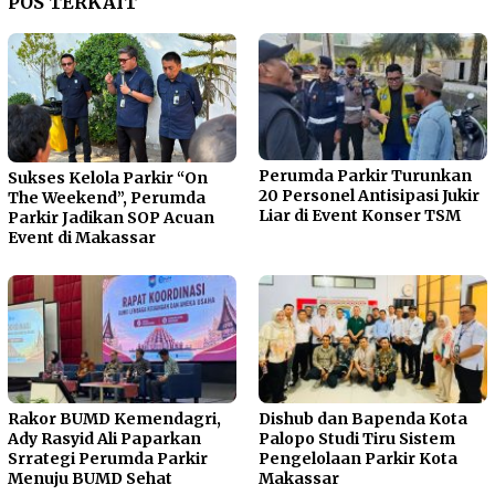
POS TERKAIT
Perumda Parkir Turunkan
Sukses Kelola Parkir “On
20 Personel Antisipasi Jukir
The Weekend”, Perumda
Liar di Event Konser TSM
Parkir Jadikan SOP Acuan
Event di Makassar
Rakor BUMD Kemendagri,
Dishub dan Bapenda Kota
Ady Rasyid Ali Paparkan
Palopo Studi Tiru Sistem
Srrategi Perumda Parkir
Pengelolaan Parkir Kota
Menuju BUMD Sehat
Makassar