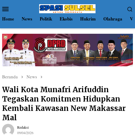
Loncat
Menu
ke
Mobile
konten
Home
News
Politik
Ekobis
Hukrim
Olahraga
Vi
Beranda
News
Wali Kota Munafri Arifuddin
Tegaskan Komitmen Hidupkan
Kembali Kawasan New Makassar
Mal
Redaksi
09/04/2026