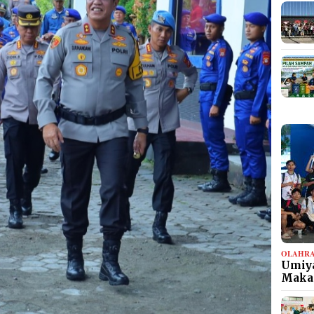
OLAHR
Umiya
Maka