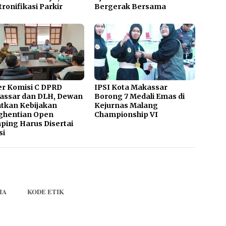
tronifikasi Parkir
Bergerak Bersama
r Komisi C DPRD
IPSI Kota Makassar
assar dan DLH, Dewan
Borong 7 Medali Emas di
tkan Kebijakan
Kejurnas Malang
ghentian Open
Championship VI
ing Harus Disertai
si
IA
KODE ETIK