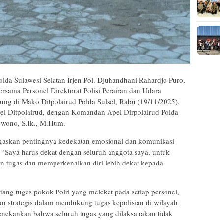
da Sulawesi Selatan Irjen Pol. Djuhandhani Rahardjo Puro,
sama Personel Direktorat Polisi Perairan dan Udara
sung di Mako Ditpolairud Polda Sulsel, Rabu (19/11/2025).
onel Ditpolairud, dengan Komandan Apel Dirpolairud Polda
uwono, S.Ik., M.Hum.
gaskan pentingnya kedekatan emosional dan komunikasi
 “Saya harus dekat dengan seluruh anggota saya, untuk
 tugas dan memperkenalkan diri lebih dekat kepada
ang tugas pokok Polri yang melekat pada setiap personel,
an strategis dalam mendukung tugas kepolisian di wilayah
menekankan bahwa seluruh tugas yang dilaksanakan tidak