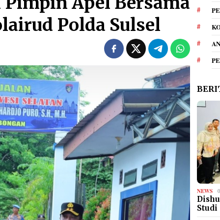
l Pimpin Apel Bersama
PE
lairud Polda Sulsel
KO
A
P
BERI
NEWS
Dishu
Studi