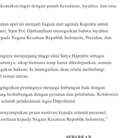
sanakan tugas dengan penuh kesadaran, loyalitas, dan rasa
iatan apel ini menjadi bagian dari agenda Kapolda untuk
onel. Irjen Pol. Djuhandhani menegaskan bahwa loyalitas
kepada Negara Kesatuan Republik Indonesia, Presiden, dan
ngnya menjunjung tinggi nilai Satya Haprabu sebagai
urutnya, sikap humanis tetap harus dikedepankan, namun
negakan hukum. Ia menegaskan akan selalu melindungi
 sesuai aturan.
ngingatkan pentingnya menjaga hubungan baik dengan
 yang berhubungan dengan perairan dan pelabuhan. Kolaborasi
seluruh pelaksanaan tugas Ditpolairud.
menyampaikan pesan motivasi kepada seluruh personel.
 kesetiaan kepada Negara Kesatuan Republik Indonesia,”
SEBARKAN