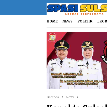
Loncat
ke
konten
HOME
NEWS
POLITIK
EKOB
Beranda
News