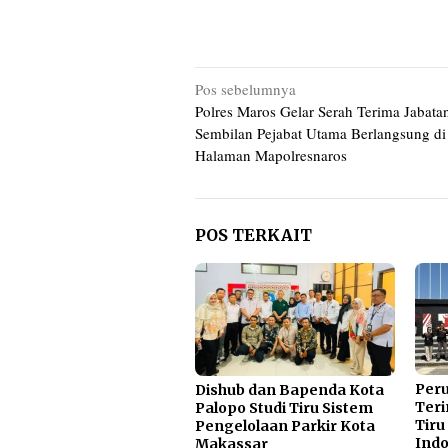
Navigasi
Pos sebelumnya
Polres Maros Gelar Serah Terima Jabata
pos
Sembilan Pejabat Utama Berlangsung di
Halaman Mapolresnaros
POS TERKAIT
Per
Dishub dan Bapenda Kota
Teri
Palopo Studi Tiru Sistem
Tiru
Pengelolaan Parkir Kota
Indo
Makassar