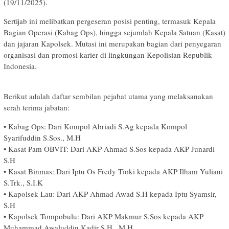
(19/11/2025).
​Sertijab ini melibatkan pergeseran posisi penting, termasuk Kepala
Bagian Operasi (Kabag Ops), hingga sejumlah Kepala Satuan (Kasat)
dan jajaran Kapolsek. Mutasi ini merupakan bagian dari penyegaran
organisasi dan promosi karier di lingkungan Kepolisian Republik
Indonesia.
​Berikut adalah daftar sembilan pejabat utama yang melaksanakan
serah terima jabatan:
• ​Kabag Ops: Dari Kompol Abriadi S.Ag kepada Kompol
Syarifuddin S.Sos., M.H
• ​Kasat Pam OBVIT: Dari AKP Ahmad S.Sos kepada AKP Junardi
S.H
• ​Kasat Binmas: Dari Iptu Os Fredy Tioki kepada AKP Ilham Yuliani
S.Trk., S.I.K
• ​Kapolsek Lau: Dari AKP Ahmad Awad S.H kepada Iptu Syamsir,
S.H
• ​Kapolsek Tompobulu: Dari AKP Makmur S.Sos kepada AKP
Muhammad Awaluddin Kadir S.H., M.H