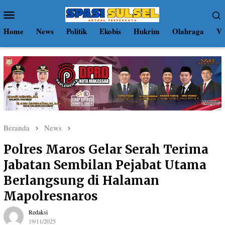
Loncat
Menu
ke
Mobile
konten
Home
News
Politik
Ekobis
Hukrim
Olahraga
Vi
Beranda
News
Polres Maros Gelar Serah Terima
Jabatan Sembilan Pejabat Utama
Berlangsung di Halaman
Mapolresnaros
Redaksi
19/11/2025