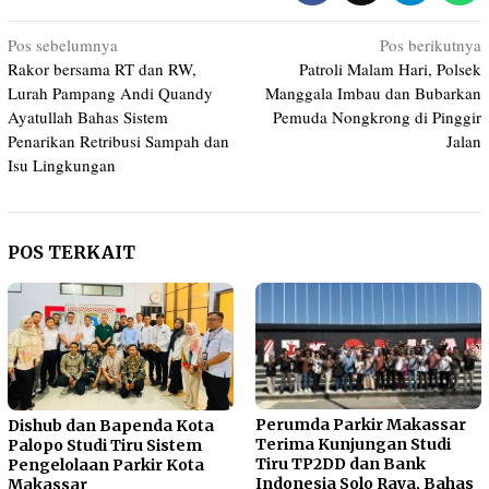
Navigasi
Pos sebelumnya
Pos berikutnya
Rakor bersama RT dan RW,
Patroli Malam Hari, Polsek
pos
Lurah Pampang Andi Quandy
Manggala Imbau dan Bubarkan
Ayatullah Bahas Sistem
Pemuda Nongkrong di Pinggir
Penarikan Retribusi Sampah dan
Jalan
Isu Lingkungan
POS TERKAIT
Perumda Parkir Makassar
Dishub dan Bapenda Kota
Terima Kunjungan Studi
Palopo Studi Tiru Sistem
Tiru TP2DD dan Bank
Pengelolaan Parkir Kota
Indonesia Solo Raya, Bahas
Makassar