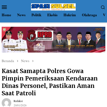
Loncat
Menu
ke
Mobile
konten
Home
News
Politik
Ekobis
Hukrim
Olahraga
Vi
Beranda
News
Kasat Samapta Polres Gowa
Pimpin Pemeriksaan Kendaraan
Dinas Personel, Pastikan Aman
Saat Patroli
Redaksi
20/01/2026