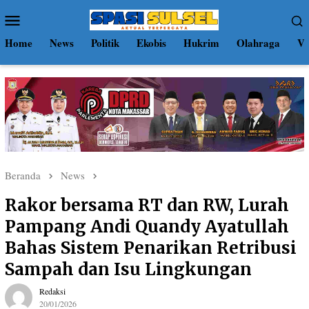
Loncat
Menu
ke
Mobile
konten
Home
News
Politik
Ekobis
Hukrim
Olahraga
Vi
Beranda
News
Rakor bersama RT dan RW, Lurah
Pampang Andi Quandy Ayatullah
Bahas Sistem Penarikan Retribusi
Sampah dan Isu Lingkungan
Redaksi
20/01/2026