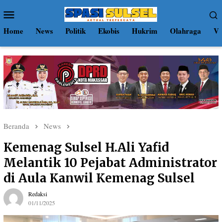
Loncat
Menu
ke
Mobile
konten
Home
News
Politik
Ekobis
Hukrim
Olahraga
Vi
Beranda
News
Kemenag Sulsel H.Ali Yafid
Melantik 10 Pejabat Administrator
di Aula Kanwil Kemenag Sulsel
Redaksi
01/11/2025