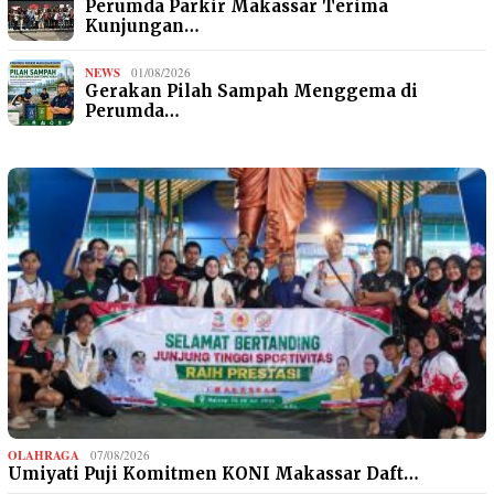
Perumda Parkir Makassar Terima
Kunjungan…
NEWS
01/08/2026
Gerakan Pilah Sampah Menggema di
Perumda…
OLAHRAGA
07/08/2026
Umiyati Puji Komitmen KONI Makassar Daft…