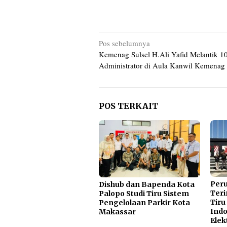
Navigasi
Pos sebelumnya
Kemenag Sulsel H.Ali Yafid Melantik 10
pos
Administrator di Aula Kanwil Kemenag
POS TERKAIT
Per
Dishub dan Bapenda Kota
Teri
Palopo Studi Tiru Sistem
Tiru
Pengelolaan Parkir Kota
Indo
Makassar
Elek