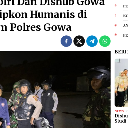
olri Dan Dishub Gowa
PE
Cipkon Humanis di
KO
m Polres Gowa
A
P
BERI
NEWS
Dishu
Studi