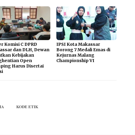
r Komisi C DPRD
IPSI Kota Makassar
assar dan DLH, Dewan
Borong 7 Medali Emas di
tkan Kebijakan
Kejurnas Malang
ghentian Open
Championship VI
ing Harus Disertai
si
IA
KODE ETIK