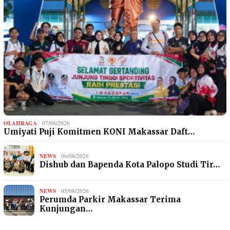
OLAHRAGA
07/08/2026
Umiyati Puji Komitmen KONI Makassar Daft…
NEWS
06/08/2026
Dishub dan Bapenda Kota Palopo Studi Tir…
NEWS
05/08/2026
Perumda Parkir Makassar Terima
Kunjungan…