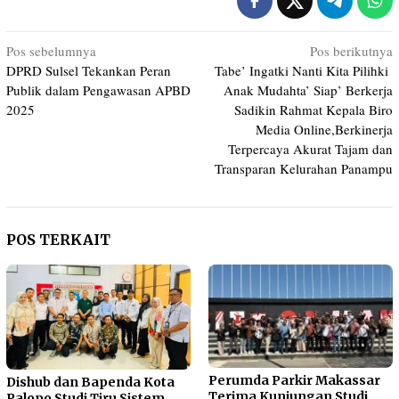
Navigasi
Pos sebelumnya
Pos berikutnya
DPRD Sulsel Tekankan Peran
Tabe’ Ingatki Nanti Kita Pilihki
pos
Publik dalam Pengawasan APBD
Anak Mudahta’ Siap’ Berkerja
2025
Sadikin Rahmat Kepala Biro
Media Online,Berkinerja
Terpercaya Akurat Tajam dan
Transparan Kelurahan Panampu
POS TERKAIT
Perumda Parkir Makassar
Dishub dan Bapenda Kota
Terima Kunjungan Studi
Palopo Studi Tiru Sistem