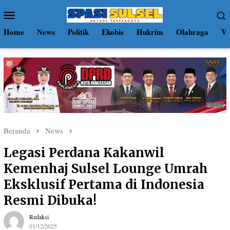
Loncat
Menu
ke
Mobile
konten
Home
News
Politik
Ekobis
Hukrim
Olahraga
Vi
Beranda
News
Legasi Perdana Kakanwil
Kemenhaj Sulsel Lounge Umrah
Eksklusif Pertama di Indonesia
Resmi Dibuka!
Redaksi
01/12/2025