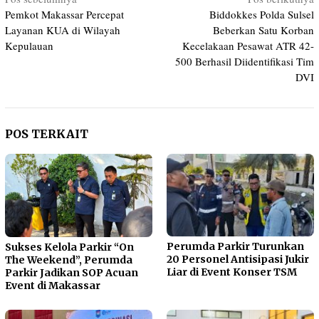
Navigasi
Pemkot Makassar Percepat
Biddokkes Polda Sulsel
pos
Layanan KUA di Wilayah
Beberkan Satu Korban
Kepulauan
Kecelakaan Pesawat ATR 42-
500 Berhasil Diidentifikasi Tim
DVI
POS TERKAIT
Perumda Parkir Turunkan
Sukses Kelola Parkir “On
20 Personel Antisipasi Jukir
The Weekend”, Perumda
Liar di Event Konser TSM
Parkir Jadikan SOP Acuan
Event di Makassar