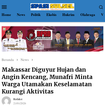
Loncat
Menu
ke
Mobile
konten
Home
News
Politik
Ekobis
Hukrim
Olahraga
Vi
Beranda
News
Makassar Diguyur Hujan dan
Angin Kencang, Munafri Minta
Warga Utamakan Keselamatan
Kurangi Aktivitas
Redaksi
21/01/2026