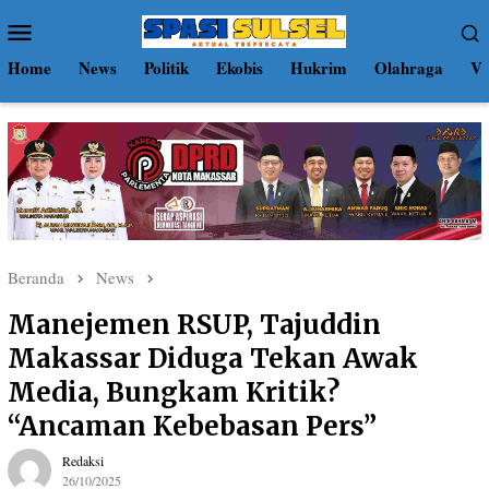
Loncat
Menu
ke
Mobile
konten
Home
News
Politik
Ekobis
Hukrim
Olahraga
Vi
Beranda
News
Manejemen RSUP, Tajuddin
Makassar Diduga Tekan Awak
Media, Bungkam Kritik?
“Ancaman Kebebasan Pers”
Redaksi
26/10/2025