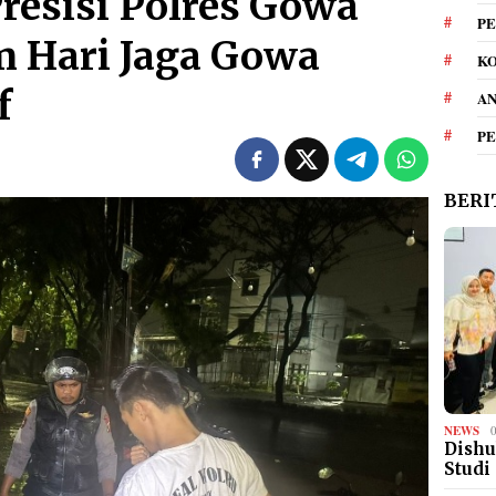
Presisi Polres Gowa
PE
m Hari Jaga Gowa
KO
f
A
P
BERI
NEWS
Dishu
Studi