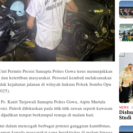
Unit Perintis Presisi Samapta Polres Gowa terus menunjukkan
an ketertiban masyarakat. Personel kembali melaksanakan
tindak kejahatan jalanan di wilayah hukum Polsek Somba Opu
2025).
 Ps. Kanit Turjawali Samapta Polres Gowa, Aiptu Murtala
sisi. Patroli difokuskan pada titik-titik rawan seperti kawasan
NEWS
Dishu
ng dijadikan tempat berkumpul remaja di malam hari.
Studi
kami dalam mencegah berbagai potensi gangguan kamtibmas,
aman kepada masyarakat yang beraktivitas di malam hingga