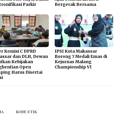
tronifikasi Parkir
Bergerak Bersama
r Komisi C DPRD
IPSI Kota Makassar
assar dan DLH, Dewan
Borong 7 Medali Emas di
tkan Kebijakan
Kejurnas Malang
ghentian Open
Championship VI
ing Harus Disertai
si
IA
KODE ETIK