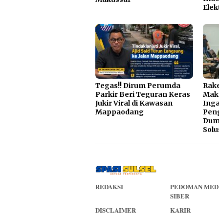
Elek
Tegas!! Dirum Perumda
Rake
Parkir Beri Teguran Keras
Mak
Jukir Viral di Kawasan
Inga
Mappaodang
Pen
Dump
Solu
REDAKSI
PEDOMAN MED
SIBER
DISCLAIMER
KARIR