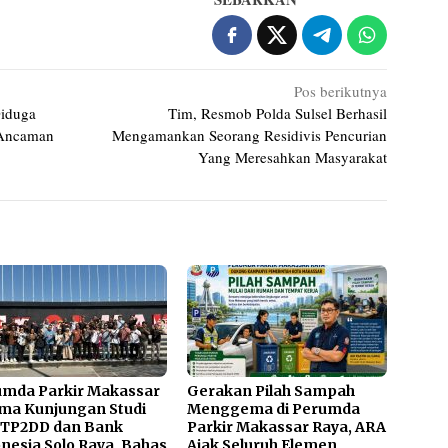
Pos berikutnya
iduga
Tim, Resmob Polda Sulsel Berhasil
“Ancaman
Mengamankan Seorang Residivis Pencurian
Yang Meresahkan Masyarakat
umda Parkir Makassar
Gerakan Pilah Sampah
ma Kunjungan Studi
Menggema di Perumda
 TP2DD dan Bank
Parkir Makassar Raya, ARA
nesia Solo Raya, Bahas
Ajak Seluruh Elemen