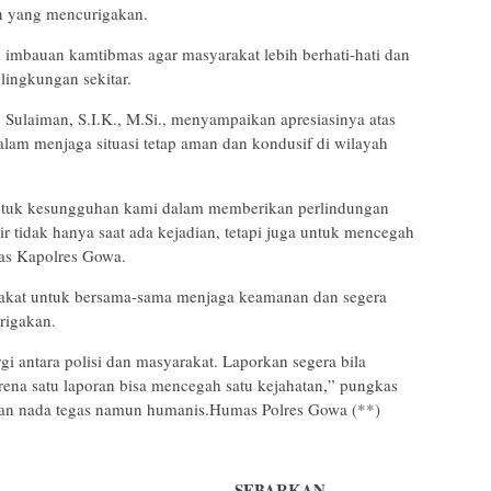
n yang mencurigakan.
 imbauan kamtibmas agar masyarakat lebih berhati-hati dan
lingkungan sekitar.
aiman, S.I.K., M.Si., menyampaikan apresiasinya atas
dalam menjaga situasi tetap aman dan kondusif di wilayah
entuk kesungguhan kami dalam memberikan perlindungan
r tidak hanya saat ada kejadian, tetapi juga untuk mencegah
egas Kapolres Gowa.
rakat untuk bersama-sama menjaga keamanan dan segera
rigakan.
i antara polisi dan masyarakat. Laporkan segera bila
na satu laporan bisa mencegah satu kejahatan,” pungkas
 nada tegas namun humanis.Humas Polres Gowa (**)
SEBARKAN