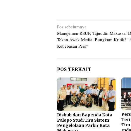
Navigasi
Pos sebelumnya
Manejemen RSUP, Tajuddin Makassar D
pos
Tekan Awak Media, Bungkam Kritik? 
Kebebasan Pers”
POS TERKAIT
Per
Dishub dan Bapenda Kota
Teri
Palopo Studi Tiru Sistem
Tiru
Pengelolaan Parkir Kota
Indo
Makassar