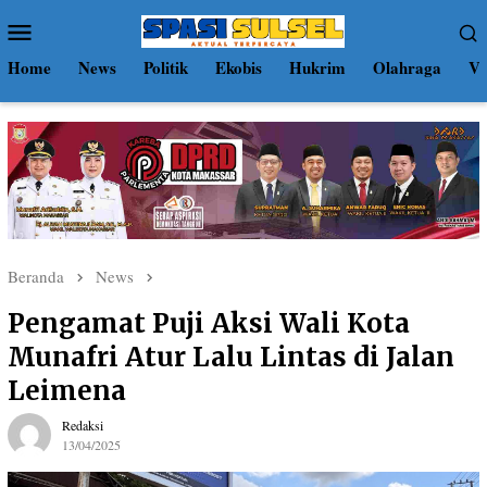
Loncat
Menu
ke
Mobile
konten
Home
News
Politik
Ekobis
Hukrim
Olahraga
Vi
Beranda
News
Pengamat Puji Aksi Wali Kota
Munafri Atur Lalu Lintas di Jalan
Leimena
Redaksi
13/04/2025