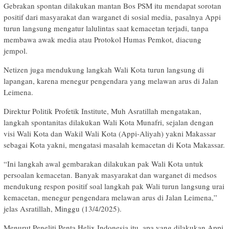
Gebrakan spontan dilakukan mantan Bos PSM itu mendapat sorotan
positif dari masyarakat dan warganet di sosial media, pasalnya Appi
turun langsung mengatur lalulintas saat kemacetan terjadi, tanpa
membawa awak media atau Protokol Humas Pemkot, diacung
jempol.
Netizen juga mendukung langkah Wali Kota turun langsung di
lapangan, karena menegur pengendara yang melawan arus di Jalan
Leimena.
Direktur Politik Profetik Institute, Muh Asratillah mengatakan,
langkah spontanitas dilakukan Wali Kota Munafri, sejalan dengan
visi Wali Kota dan Wakil Wali Kota (Appi-Aliyah) yakni Makassar
sebagai Kota yakni, mengatasi masalah kemacetan di Kota Makassar.
“Ini langkah awal gembarakan dilakukan pak Wali Kota untuk
persoalan kemacetan. Banyak masyarakat dan warganet di medsos
mendukung respon positif soal langkah pak Wali turun langsung urai
kemacetan, menegur pengendara melawan arus di Jalan Leimena,”
jelas Asratillah, Minggu (13/4/2025).
Menurut Peneliti Penta Helix Indonesia itu, apa yang dilakukan Appi