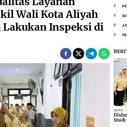
alitas Layanan
PE
kil Wali Kota Aliyah
KO
 Lakukan Inspeksi di
A
P
BERI
NEWS
Dishu
Studi