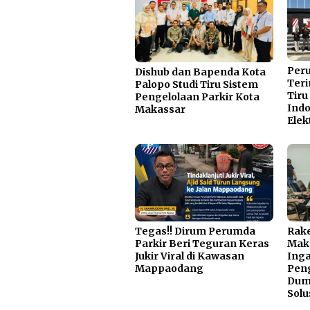
Per
Dishub dan Bapenda Kota
Teri
Palopo Studi Tiru Sistem
Tiru
Pengelolaan Parkir Kota
Indo
Makassar
Elek
Tegas!! Dirum Perumda
Rake
Parkir Beri Teguran Keras
Mak
Jukir Viral di Kawasan
Inga
Mappaodang
Pen
Dump
Solu