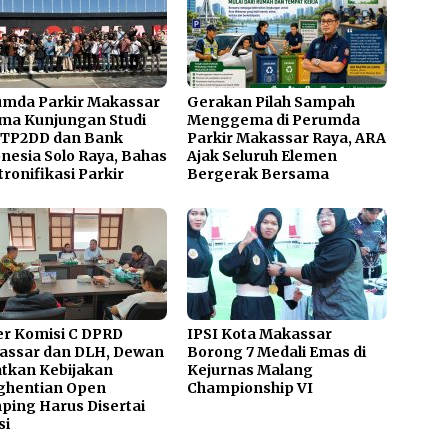
umda Parkir Makassar
Gerakan Pilah Sampah
ma Kunjungan Studi
Menggema di Perumda
 TP2DD dan Bank
Parkir Makassar Raya, ARA
nesia Solo Raya, Bahas
Ajak Seluruh Elemen
tronifikasi Parkir
Bergerak Bersama
r Komisi C DPRD
IPSI Kota Makassar
assar dan DLH, Dewan
Borong 7 Medali Emas di
tkan Kebijakan
Kejurnas Malang
ghentian Open
Championship VI
ing Harus Disertai
si