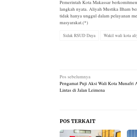
Pemerintah Kota Makassar berkomitmen u
langkah nyata. Aliyah Mustika Ilham b
tidak hanya unggul dalam pelayanan med
masyarakat.(*)
Sidak RSUD Daya
Wakil wali kota al
Navigasi
Pos sebelumnya
Pengamat Puji Aksi Wali Kota Munafri A
pos
Lintas di Jalan Leimena
POS TERKAIT