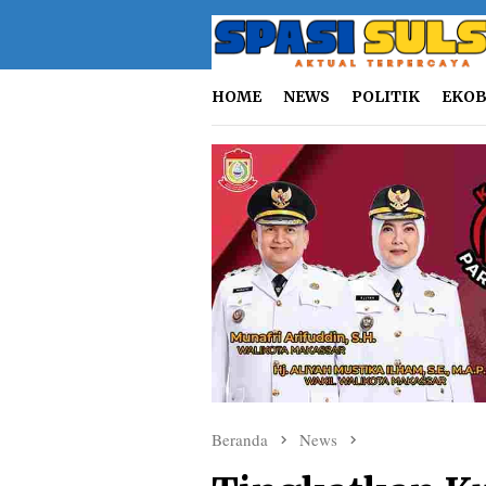
Loncat
ke
konten
HOME
NEWS
POLITIK
EKOB
Beranda
News