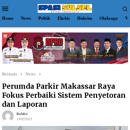
Loncat
Menu
ke
Mobile
konten
Home
News
Politik
Ekobis
Hukrim
Olahraga
Vi
Beranda
News
Perumda Parkir Makassar Raya
Fokus Perbaiki Sistem Penyetoran
dan Laporan
Redaksi
13/02/2025