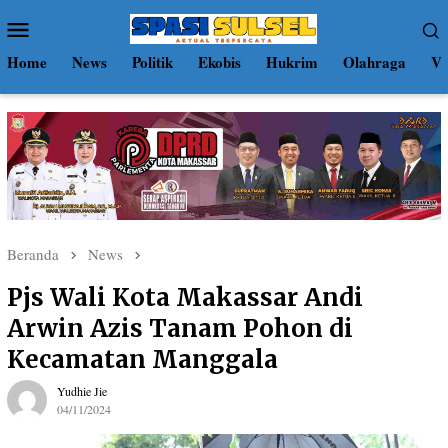
Loncat
Menu
ke
Mobile
konten
Home
News
Politik
Ekobis
Hukrim
Olahraga
Vi
Beranda
News
Pjs Wali Kota Makassar Andi
Arwin Azis Tanam Pohon di
Kecamatan Manggala
Yudhie Jie
04/11/2024