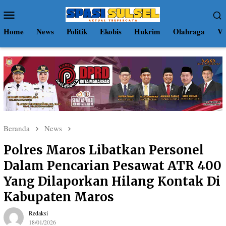
Loncat
Menu
ke
Mobile
konten
Home
News
Politik
Ekobis
Hukrim
Olahraga
Vi
Beranda
News
Polres Maros Libatkan Personel
Dalam Pencarian Pesawat ATR 400
Yang Dilaporkan Hilang Kontak Di
Kabupaten Maros
Redaksi
18/01/2026