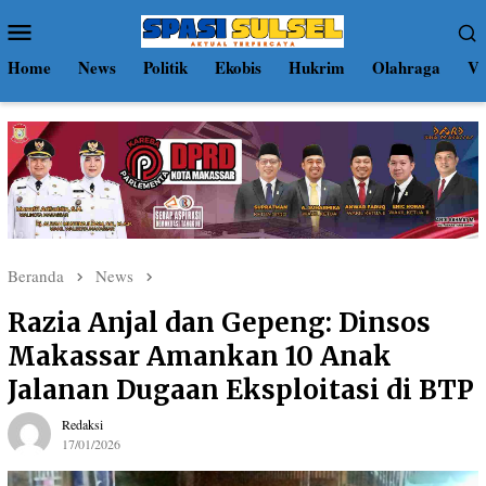
Loncat
Menu
ke
Mobile
konten
Home
News
Politik
Ekobis
Hukrim
Olahraga
Vi
Beranda
News
Razia Anjal dan Gepeng: Dinsos
Makassar Amankan 10 Anak
Jalanan Dugaan Eksploitasi di BTP
Redaksi
17/01/2026