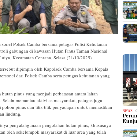
ersonel Polsek Camba bersama petugas Polisi Kehutanan
troli gabungan di kawasan Hutan Pinus Taman Nasional
aiya, Kecamatan Cenrana, Selasa (21/10/2025).
 tersebut dipimpin oleh Kapolsek Camba bersama Kepala
personel dari Polsek Camba serta petugas kehutanan yang
a hutan pinus yang menjadi perbatasan antara lahan
 Selain memantau aktivitas masyarakat, petugas juga
 pohon pinus dan titik-titik penyadapan untuk memastikan
NEWS
san lindung.
Perum
Kunj
adinya penyalahgunaan pengolahan hutan pinus, khususnya
kan oleh sekelompok masyarakat di luar area yang telah