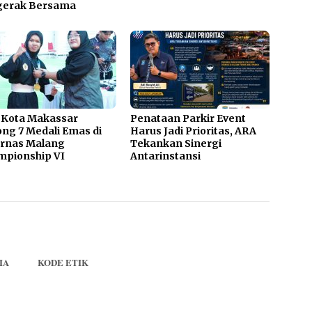
gerak Bersama
 Kota Makassar
Penataan Parkir Event
ng 7 Medali Emas di
Harus Jadi Prioritas, ARA
urnas Malang
Tekankan Sinergi
mpionship VI
Antarinstansi
IA
KODE ETIK