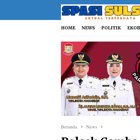
Loncat
ke
konten
HOME
NEWS
POLITIK
EKOB
Beranda
News