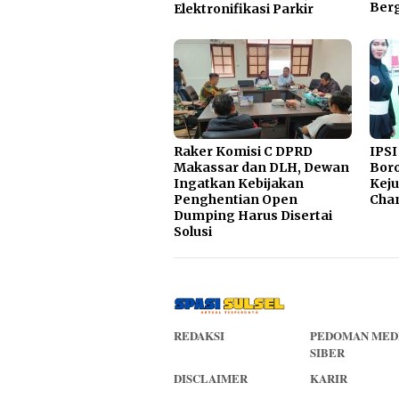
Ber
Elektronifikasi Parkir
Raker Komisi C DPRD
IPSI
Makassar dan DLH, Dewan
Boro
Ingatkan Kebijakan
Kej
Penghentian Open
Cha
Dumping Harus Disertai
Solusi
REDAKSI
PEDOMAN MED
SIBER
DISCLAIMER
KARIR