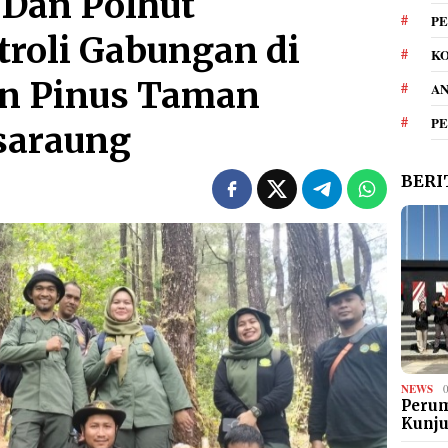
 Dan Polhut
PE
roli Gabungan di
KO
n Pinus Taman
A
P
usaraung
BERI
NEWS
Perum
Kunj