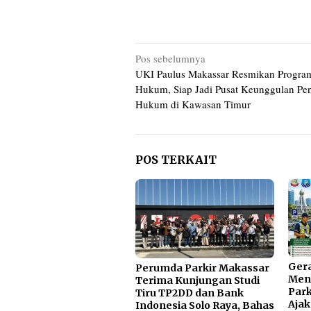
Navigasi
Pos sebelumnya
UKI Paulus Makassar Resmikan Progra
pos
Hukum, Siap Jadi Pusat Keunggulan Pe
Hukum di Kawasan Timur
POS TERKAIT
Ger
Perumda Parkir Makassar
Men
Terima Kunjungan Studi
Park
Tiru TP2DD dan Bank
Ajak
Indonesia Solo Raya, Bahas